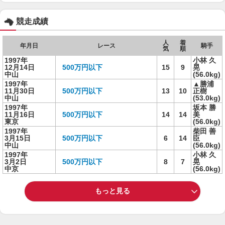
競走成績
人
着
年月日
レース
騎手
気
順
1997年
小林 久
12月14日
500万円以下
15
9
晃
中山
(56.0kg)
1997年
▲勝浦
11月30日
500万円以下
13
10
正樹
中山
(53.0kg)
1997年
坂本 勝
11月16日
500万円以下
14
14
美
東京
(56.0kg)
1997年
柴田 善
3月15日
500万円以下
6
14
臣
中山
(56.0kg)
1997年
小林 久
3月2日
500万円以下
8
7
晃
中京
(56.0kg)
もっと見る