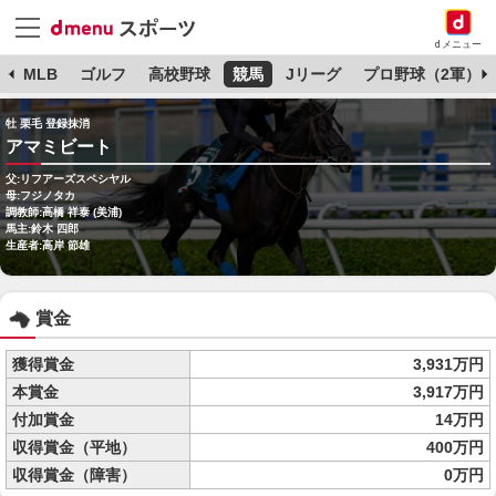
dメニュー
球
MLB
ゴルフ
高校野球
競馬
Jリーグ
プロ野球（2軍）
牡 栗毛 登録抹消
アマミビート
父:リフアーズスペシヤル
母:フジノタカ
調教師:高橋 祥泰 (美浦)
馬主:鈴木 四郎
生産者:高岸 節雄
賞金
獲得賞金
3,931万円
本賞金
3,917万円
付加賞金
14万円
収得賞金（平地）
400万円
収得賞金（障害）
0万円