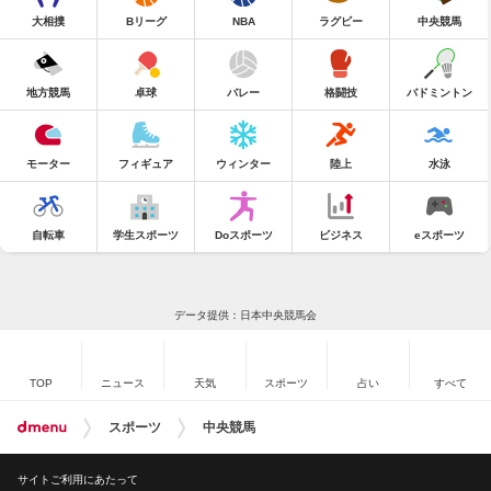
大相撲
Bリーグ
NBA
ラグビー
中央競馬
地方競馬
卓球
バレー
格闘技
バドミントン
モーター
フィギュア
ウィンター
陸上
水泳
自転車
学生スポーツ
Doスポーツ
ビジネス
eスポーツ
データ提供：日本中央競馬会
TOP
ニュース
天気
スポーツ
占い
すべて
スポーツ
中央競馬
サイトご利用にあたって