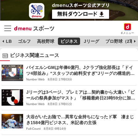
dメニュー
MLB
ゴルフ
高校野球
ビジネス
Jリーグ
プロ野球（2軍）
ビジネス関連ニュース
バイエルンGMは年俸6億円、Jクラブ強化部長は「ドイ
ツ4部並み」“スタッフの給料安すぎ”Jリーグの構造的欠
陥「GMが数千万円なら…」代理人ズバリ
Number Web 8月8日 17時03分
Jリーグは3ページ、プレミアは…契約書から大違い「ビ
ールの祭典参加がマスト」「移籍最終日23時59分に加
入」“最強の代理人”が明かす交渉の内幕
Number Web 8月8日 17時01分
大谷がいたお陰で…異常な金持ちになったド軍 凄まじ
き1584億円ビジネス、米記者の主張
Full-Count 8月8日 6時14分