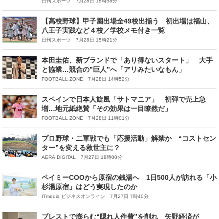
日刊スポーツ 7月28日 18時58分
【高校野球】甲子園出場全49校出揃う 初出場は福山、
八王子実践など４校／学校メモ付き一覧
日刊スポーツ 7月28日 15時21分
本田圭佑、新ブランドで「あり得ないスタート」 大手
と協業…競合の”巨人”へ「アリみたいなもん」
FOOTBALL ZONE 7月28日 14時52分
スペインで日本人旋風「サトマニア」 初弾で売上急
増…地元紙絶賛「その効果は一目瞭然だ」
FOOTBALL ZONE 7月28日 11時01分
プロ野球・二軍戦でも「応援活動」解禁か “コストセン
ター”を変える救世主に？
AERA DIGITAL 7月27日 18時00分
ペイミーCOOから原宿の銭湯へ 1日500人が訪れる「小
杉湯原宿」はどう実現したのか
ITmedia ビジネスオンライン 7月27日 7時40分
ブレストで膨らむ“隠れ人件費”を削れ 矢野経済が