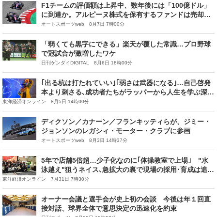
F1チームの評価額は上昇中、数年後には「100億ドル」
に到達か。アルピーヌ株式を保有するファンドは売却を
検討
オートスポーツweb 8月7日 7時00分
「弱くても黒字にできる」楽天が覆した常識…プロ野球
で冠試合が激増したワケ
日刊ゲンダイDIGITAL 8月6日 18時00分
｢出る杭は打たれていい｣｢弱さは武器になる｣…自己啓発
本より刺さる､成功者たちがラッパーから人生を学ぶ深い
理由
東洋経済オンライン 8月5日 14時00分
ディクソン／カナーン／フランキッティらが、ジミー・
ジョンソンのレガシィ・モーター・クラブに参画
オートスポーツweb 8月3日 14時37分
5年で店舗5倍超…少子化なのに｢体操教室で上場｣ "水
泳越え"狙うネイス､急拡大の裏で現場の採用･育成は追い
つくのか
東洋経済オンライン 7月31日 7時30分
オーナー会議と選手会が史上初の会談 今後は年１回直
接対話、球界全体で意思決定の迅速化を約束