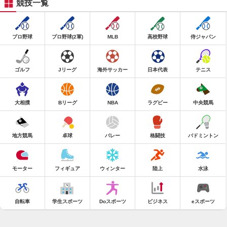
競技一覧
プロ野球
プロ野球(2軍)
MLB
高校野球
侍ジャパン
ゴルフ
Jリーグ
海外サッカー
日本代表
テニス
大相撲
Bリーグ
NBA
ラグビー
中央競馬
地方競馬
卓球
バレー
格闘技
バドミントン
モーター
フィギュア
ウィンター
陸上
水泳
自転車
学生スポーツ
Doスポーツ
ビジネス
eスポーツ