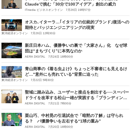
Claudeで挑む「30分で100アイデア」創出の威力
ITmedia ビジネスオンライン 7月26日 19時57分
オスカ､イターラ…｢イタリアの伝統的ブランド｣復活への
期待とバッジエンジニアリングの現実
東洋経済オンライン 7月26日 12時30分
新庄日本ハム、優勝争いの裏で「大家さん」化 なぜ球
団は“まちづくり”に本気なのか
AERA DIGITAL 7月24日 18時00分
青山商事の《着る虫よけ》ちょっと不審者にも見えるけ
ど…"意外にも売れている"背景に迫った
東洋経済オンライン 7月22日 5時30分
聖域に踏み込み、ユーザーと接点を創出する──スーパー
ドライを改革する松山一雄が実践する「ブランディング
の科学」
AERA DIGITAL 7月21日 7時00分
栗山巧、中村晃の引退試合で「暗黙の了解」は守られ
る？ パ優勝争いを左右する“1球の重み”
AERA DIGITAL 7月20日 18時00分