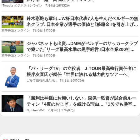
ITmedia ビジネスオンライン 7月4日 16時52分
鈴木彩艶も輩出…W杯日本代表7人を生んだベルギーの無
名クラブ､日本企業が選手の価値と｢移籍金｣を引き上げた
ワケ
東洋経済オンライン 7月2日 8時00分
ジャパネットも出資…DMMがベルギーのサッカークラブ
で築いた｢リーグ最高水準の黒字経営｣日本企業200社が
支える仕組み
東洋経済オンライン 7月2日 8時00分
『パ・リーグTV』の立役者 J-TOUR最高執行責任者に
根岸友喜氏が就任「世界に誇れる魅力的なツアーへ」
ゴルフ情報ALBA.Net 7月1日 19時05分
「勝利は神様にお願いしない」森保一監督が試合前ルー
ティン「4度のおじぎ」を続ける理由…「1％でも勝率を
上げるために」日々やっていること
Number Web 6月26日 17時07分