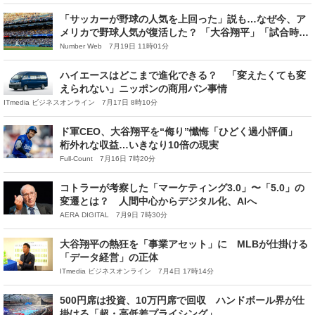
「サッカーが野球の人気を上回った」説も…なぜ今、ア
メリカで野球人気が復活した？ 「大谷翔平」「試合時間
の大幅短縮」だけじゃない“ある理由”
Number Web 7月19日 11時01分
ハイエースはどこまで進化できる？ 「変えたくても変
えられない」ニッポンの商用バン事情
ITmedia ビジネスオンライン 7月17日 8時10分
ド軍CEO、大谷翔平を“侮り”懺悔「ひどく過小評価」
桁外れな収益…いきなり10倍の現実
Full-Count 7月16日 7時20分
コトラーが考察した「マーケティング3.0」〜「5.0」の
変遷とは？ 人間中心からデジタル化、AIへ
AERA DIGITAL 7月9日 7時30分
大谷翔平の熱狂を「事業アセット」に MLBが仕掛ける
「データ経営」の正体
ITmedia ビジネスオンライン 7月4日 17時14分
500円席は投資、10万円席で回収 ハンドボール界が仕
掛ける「超・高低差プライシング」