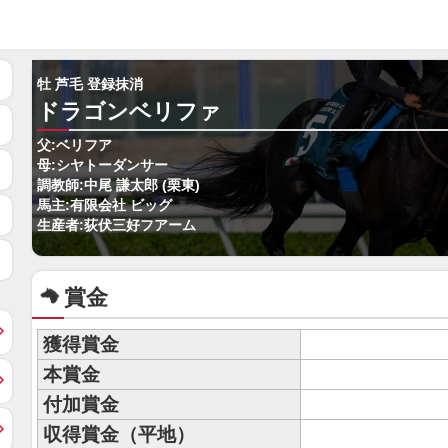
牡 芦毛 登録抹消
ドラゴンベリファ
父:ベリフア
母:シヤトーダンサー
調教師:中尾 謙太郎 (栗東)
馬主:有限会社 ビッグ
生産者:荻伏三好フアーム
賞金
獲得賞金
本賞金
付加賞金
収得賞金（平地）