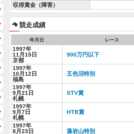
収得賞金（障害）
競走成績
年月日
レース
1997年
11月15日
900万円以下
京都
1997年
10月12日
五色沼特別
福島
1997年
9月21日
STV賞
札幌
1997年
9月7日
HTB賞
札幌
1997年
8月23日
藻岩山特別