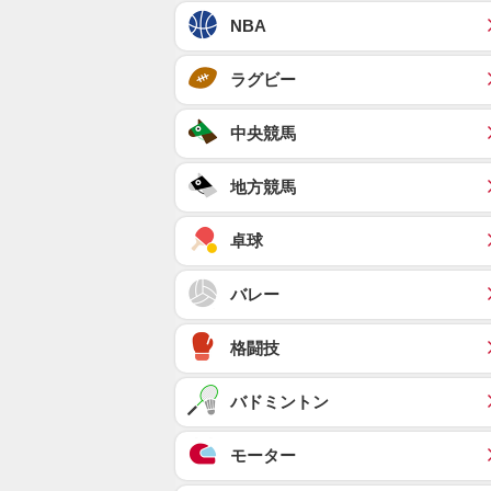
NBA
ラグビー
中央競馬
地方競馬
卓球
バレー
格闘技
バドミントン
モーター