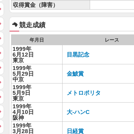
収得賞金（障害）
競走成績
年月日
レース
1999年
6月12日
目黒記念
東京
1999年
5月29日
金鯱賞
中京
1999年
5月9日
メトロポリタ
東京
1999年
4月10日
大-ハンC
阪神
1999年
3月28日
日経賞