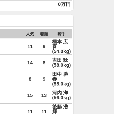
0万円
人気
着順
騎手
橋本 広
11
9
喜
(54.0kg)
吉田 稔
14
8
(58.0kg)
田中 勝
8
9
春
(55.0kg)
河内 洋
15
13
(56.0kg)
後藤 浩
11
11
輝