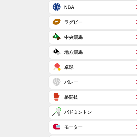
NBA
ラグビー
中央競馬
地方競馬
卓球
バレー
格闘技
バドミントン
モーター