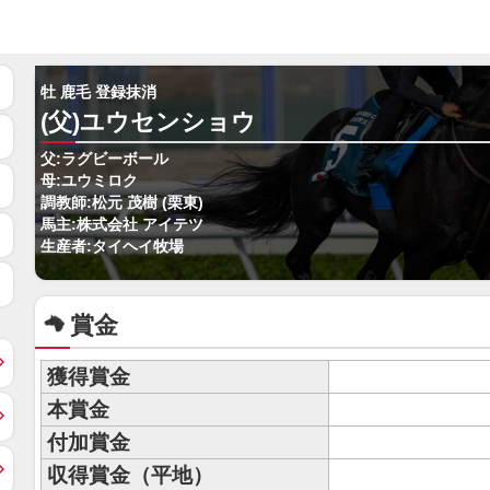
牡 鹿毛 登録抹消
(父)ユウセンショウ
父:ラグビーボール
母:ユウミロク
調教師:松元 茂樹 (栗東)
馬主:株式会社 アイテツ
生産者:タイヘイ牧場
賞金
獲得賞金
本賞金
付加賞金
収得賞金（平地）