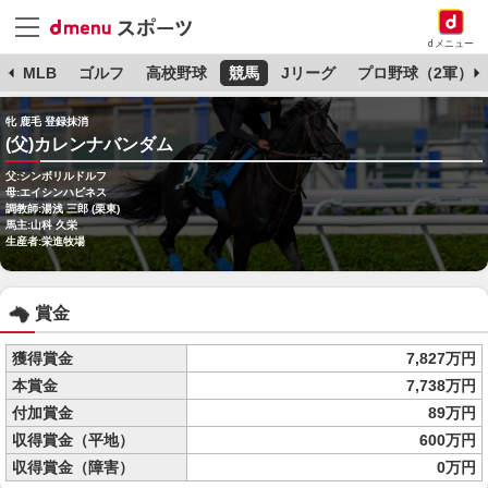
dメニュー
球
MLB
ゴルフ
高校野球
競馬
Jリーグ
プロ野球（2軍）
牝 鹿毛 登録抹消
(父)カレンナバンダム
父:シンボリルドルフ
母:エイシンハピネス
調教師:湯浅 三郎 (栗東)
馬主:山科 久栄
生産者:栄進牧場
賞金
獲得賞金
7,827万円
本賞金
7,738万円
付加賞金
89万円
収得賞金（平地）
600万円
収得賞金（障害）
0万円