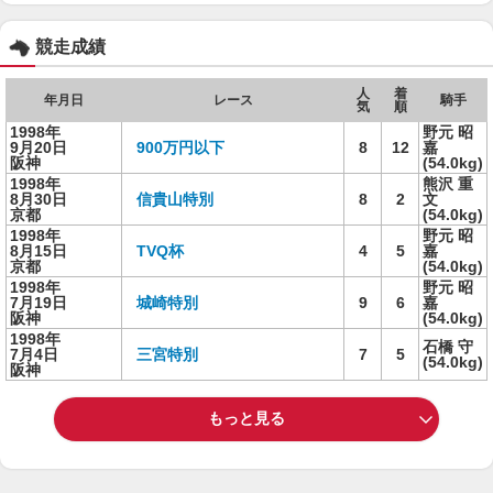
競走成績
人
着
年月日
レース
騎手
気
順
1998年
野元 昭
9月20日
900万円以下
8
12
嘉
阪神
(54.0kg)
1998年
熊沢 重
8月30日
信貴山特別
8
2
文
京都
(54.0kg)
1998年
野元 昭
8月15日
TVQ杯
4
5
嘉
京都
(54.0kg)
1998年
野元 昭
7月19日
城崎特別
9
6
嘉
阪神
(54.0kg)
1998年
石橋 守
7月4日
三宮特別
7
5
(54.0kg)
阪神
もっと見る