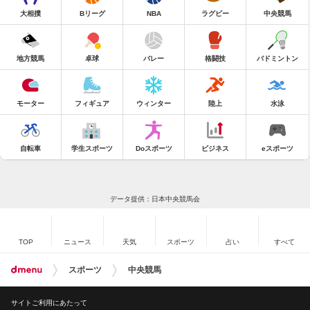
大相撲
Bリーグ
NBA
ラグビー
中央競馬
地方競馬
卓球
バレー
格闘技
バドミントン
モーター
フィギュア
ウィンター
陸上
水泳
自転車
学生スポーツ
Doスポーツ
ビジネス
eスポーツ
データ提供：日本中央競馬会
TOP
ニュース
天気
スポーツ
占い
すべて
スポーツ
中央競馬
サイトご利用にあたって