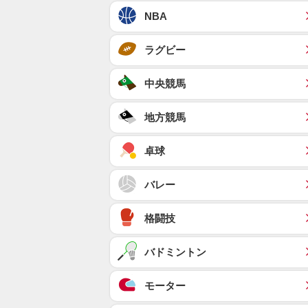
NBA
ラグビー
中央競馬
地方競馬
卓球
バレー
格闘技
バドミントン
モーター