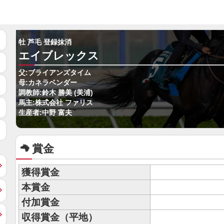
牡 芦毛 登録抹消
エイブレックス
父:ブライアンズタイム
母:カネラベンダー
調教師:鈴木 勝美 (美浦)
馬主:株式会社 ファリス
生産者:中野 富夫
賞金
獲得賞金
本賞金
付加賞金
収得賞金（平地）