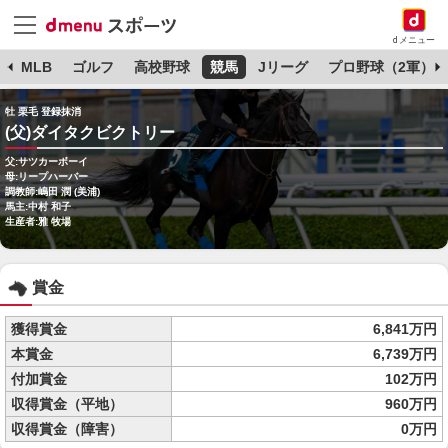
dメニュー
球
MLB
ゴルフ
高校野球
競馬
Jリーグ
プロ野球（2軍）
牡 栗毛 登録抹消
(父)ダイタクビクトリー
父:サツカーボーイ
母:リープハーバー
調教師:嶋田 潤 (美浦)
馬主:中村 和子
生産者:雅 牧場
賞金
獲得賞金
6,841万円
本賞金
6,739万円
付加賞金
102万円
収得賞金（平地）
960万円
収得賞金（障害）
0万円