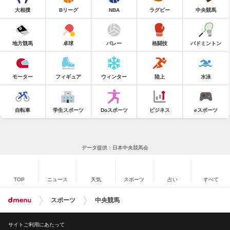
大相撲
Bリーグ
NBA
ラグビー
中央競馬
地方競馬
卓球
バレー
格闘技
バドミントン
モーター
フィギュア
ウィンター
陸上
水泳
自転車
学生スポーツ
Doスポーツ
ビジネス
eスポーツ
データ提供：日本中央競馬会
TOP
ニュース
天気
スポーツ
占い
すべて
スポーツ
中央競馬
サイトご利用にあたって