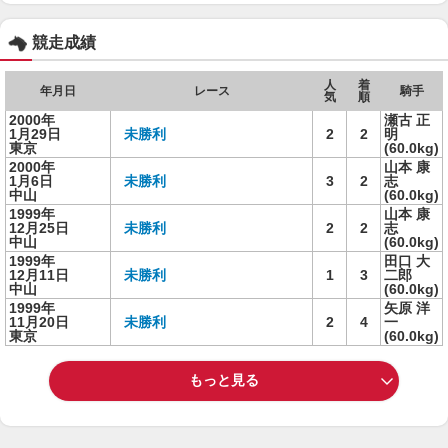
競走成績
人
着
年月日
レース
騎手
気
順
2000年
瀬古 正
1月29日
未勝利
2
2
明
東京
(60.0kg)
2000年
山本 康
1月6日
未勝利
3
2
志
中山
(60.0kg)
1999年
山本 康
12月25日
未勝利
2
2
志
中山
(60.0kg)
1999年
田口 大
12月11日
未勝利
1
3
二郎
中山
(60.0kg)
1999年
矢原 洋
11月20日
未勝利
2
4
一
東京
(60.0kg)
もっと見る