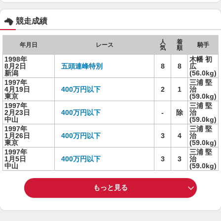
競走成績
人
着
年月日
レース
騎手
気
順
1998年
木幡 初
8月2日
五頭連峰特別
8
8
広
新潟
(56.0kg)
1997年
三浦 堅
4月19日
400万円以下
2
1
治
東京
(59.0kg)
1997年
三浦 堅
2月23日
400万円以下
-
除
治
中山
(59.0kg)
1997年
三浦 堅
1月26日
400万円以下
3
4
治
東京
(59.0kg)
1997年
三浦 堅
1月5日
400万円以下
3
3
治
中山
(59.0kg)
もっと見る