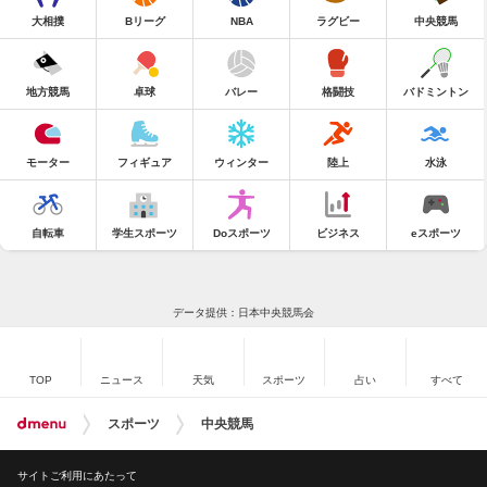
大相撲
Bリーグ
NBA
ラグビー
中央競馬
地方競馬
卓球
バレー
格闘技
バドミントン
モーター
フィギュア
ウィンター
陸上
水泳
自転車
学生スポーツ
Doスポーツ
ビジネス
eスポーツ
データ提供：日本中央競馬会
TOP
ニュース
天気
スポーツ
占い
すべて
スポーツ
中央競馬
サイトご利用にあたって