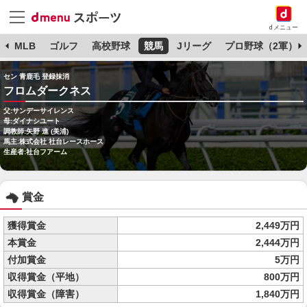
dメニュー
球
MLB
ゴルフ
高校野球
競馬
Jリーグ
プロ野球（2軍）
セン 青鹿毛 登録抹消
フロムダークネス
父:サンデーサイレンス
母:ダイナシユート
調教師:矢野 進 (美浦)
馬主:株式会社 社台レースホース
生産者:社台フアーム
賞金
獲得賞金
2,449万円
本賞金
2,444万円
付加賞金
5万円
収得賞金（平地）
800万円
収得賞金（障害）
1,840万円