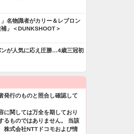
【Ｗ杯】
き」名物識者がカリー＆レブロン
」＜DUNKSHOOT＞
ンが人気に応え圧勝…4歳三冠初
者発行のものと照合し確認して
容に関しては万全を期しており
するものではありません。 当該
、株式会社NTTドコモおよび情