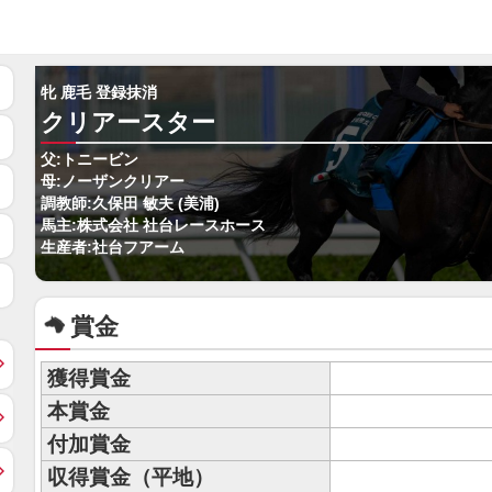
牝 鹿毛 登録抹消
クリアースター
父:トニービン
母:ノーザンクリアー
調教師:久保田 敏夫 (美浦)
馬主:株式会社 社台レースホース
生産者:社台フアーム
賞金
獲得賞金
本賞金
付加賞金
収得賞金（平地）