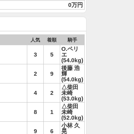
0万円
人気
着順
騎手
O.ペリ
3
5
エ
(54.0kg)
後藤 浩
2
9
輝
(54.0kg)
△柴田
4
2
未崎
(53.0kg)
△柴田
8
1
未崎
(52.0kg)
小林 久
9
6
晃