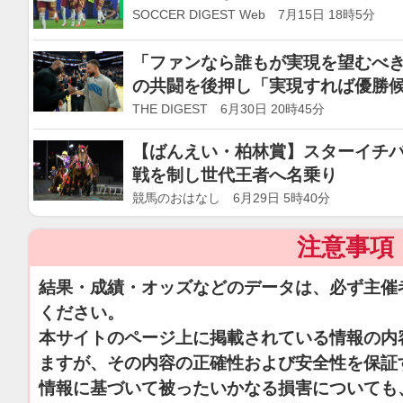
が走り、考え、犠牲を惜しまない
SOCCER DIGEST Web 7月15日 18時5分
「ファンなら誰もが実現を望むべ
の共闘を後押し「実現すれば優勝候補
THE DIGEST 6月30日 20時45分
【ばんえい・柏林賞】スターイチバ
戦を制し世代王者へ名乗り
競馬のおはなし 6月29日 5時40分
注意事項
結果・成績・オッズなどのデータは、必ず主催
ください。
本サイトのページ上に掲載されている情報の内
ますが、その内容の正確性および安全性を保証
情報に基づいて被ったいかなる損害についても