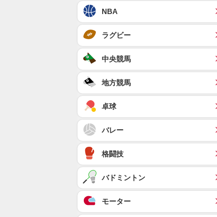
NBA
ラグビー
中央競馬
地方競馬
卓球
バレー
格闘技
バドミントン
モーター