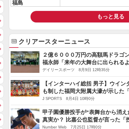
福島
もっと見る
クリアースターニュース
２億６０００万円の高額馬ドラゴ
福永師「来年の大舞台に出られる
デイリースポーツ 8月9日 12時35分
【インターハイ総括 男子】ウイン
も制した福岡大附属大濠が示した
J SPORTS 8月4日 10時0分
甲子園優勝投手が“表舞台から消え
真実か？ 比嘉公也監督が言った「
学に現地で密着
Number Web 7月25日 17時0分