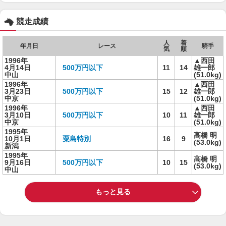
競走成績
人
着
年月日
レース
騎手
気
順
1996年
▲西田
4月14日
500万円以下
11
14
雄一郎
中山
(51.0kg)
1996年
▲西田
3月23日
500万円以下
15
12
雄一郎
中京
(51.0kg)
1996年
▲西田
3月10日
500万円以下
10
11
雄一郎
中京
(51.0kg)
1995年
高橋 明
10月1日
粟島特別
16
9
(53.0kg)
新潟
1995年
高橋 明
9月16日
500万円以下
10
15
(53.0kg)
中山
もっと見る