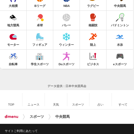
大相撲
Bリーグ
NBA
ラグビー
中央競馬
地方競馬
卓球
バレー
格闘技
バドミントン
モーター
フィギュア
ウィンター
陸上
水泳
自転車
学生スポーツ
Doスポーツ
ビジネス
eスポーツ
データ提供：日本中央競馬会
TOP
ニュース
天気
スポーツ
占い
すべて
スポーツ
中央競馬
サイトご利用にあたって