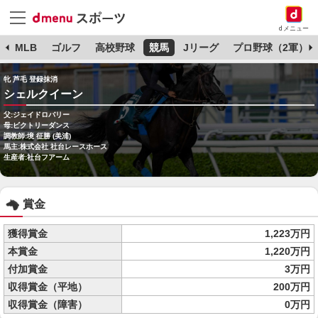
dメニュー
球
MLB
ゴルフ
高校野球
競馬
Jリーグ
プロ野球（2軍）
牝 芦毛 登録抹消
シェルクイーン
父:ジェイドロバリー
母:ビクトリーダンス
調教師:境 征勝 (美浦)
馬主:株式会社 社台レースホース
生産者:社台フアーム
賞金
獲得賞金
1,223万円
本賞金
1,220万円
付加賞金
3万円
収得賞金（平地）
200万円
収得賞金（障害）
0万円