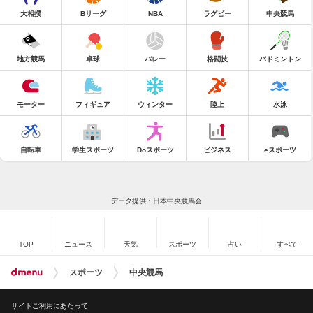
大相撲
Bリーグ
NBA
ラグビー
中央競馬
地方競馬
卓球
バレー
格闘技
バドミントン
モーター
フィギュア
ウィンター
陸上
水泳
自転車
学生スポーツ
Doスポーツ
ビジネス
eスポーツ
データ提供：日本中央競馬会
TOP
ニュース
天気
スポーツ
占い
すべて
スポーツ
中央競馬
サイトご利用にあたって