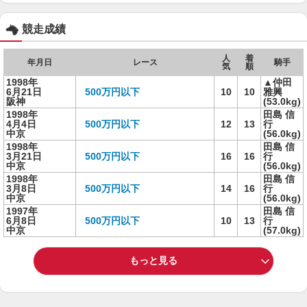
競走成績
人
着
年月日
レース
騎手
気
順
1998年
▲仲田
6月21日
500万円以下
10
10
雅興
阪神
(53.0kg)
1998年
田島 信
4月4日
500万円以下
12
13
行
中京
(56.0kg)
1998年
田島 信
3月21日
500万円以下
16
16
行
中京
(56.0kg)
1998年
田島 信
3月8日
500万円以下
14
16
行
中京
(56.0kg)
1997年
田島 信
6月8日
500万円以下
10
13
行
中京
(57.0kg)
もっと見る