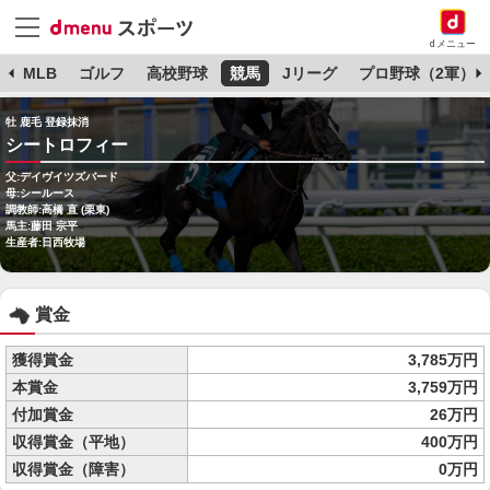
dメニュー
球
MLB
ゴルフ
高校野球
競馬
Jリーグ
プロ野球（2軍）
牡 鹿毛 登録抹消
シートロフィー
父:デイヴイツズバード
母:シールース
調教師:高橋 直 (栗東)
馬主:藤田 宗平
生産者:日西牧場
賞金
獲得賞金
3,785万円
本賞金
3,759万円
付加賞金
26万円
収得賞金（平地）
400万円
収得賞金（障害）
0万円