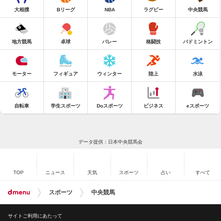
大相撲
Bリーグ
NBA
ラグビー
中央競馬
地方競馬
卓球
バレー
格闘技
バドミントン
モーター
フィギュア
ウィンター
陸上
水泳
自転車
学生スポーツ
Doスポーツ
ビジネス
eスポーツ
データ提供：日本中央競馬会
TOP
ニュース
天気
スポーツ
占い
すべて
スポーツ
中央競馬
サイトご利用にあたって