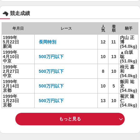
競走成績
人
着
年月日
レース
騎手
気
順
1999年
内山 正
5月22日
長岡特別
12
11
博
新潟
(54.0kg)
1999年
▲白坂
4月10日
500万円以下
10
13
聡
中京
(51.0kg)
1999年
柿元 嘉
2月27日
500万円以下
8
10
和
中京
(54.0kg)
1999年
飯田 祐
2月14日
500万円以下
10
5
史
京都
(54.0kg)
1999年
菊沢 隆
1月23日
500万円以下
13
10
仁
京都
(54.0kg)
もっと見る