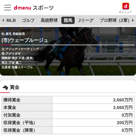
dメニュー
球
MLB
ゴルフ
高校野球
競馬
Jリーグ
プロ野球（2軍）
牝 鹿毛 登録抹消
(市)ウェーブルージュ
父:アジュディケーティング
母:アグリダギ
調教師:清水 久雄 (栗東)
馬主:万波 健二
生産者:加藤ステーブル
賞金
獲得賞金
2,660万円
本賞金
2,660万円
付加賞金
0万円
収得賞金（平地）
200万円
収得賞金（障害）
0万円