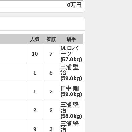
0万円
人気
着順
騎手
M.ロバ
10
7
ーツ
(57.0kg)
三浦 堅
1
5
治
(59.0kg)
田中 剛
1
2
(59.0kg)
三浦 堅
2
2
治
(58.0kg)
三浦 堅
9
3
治