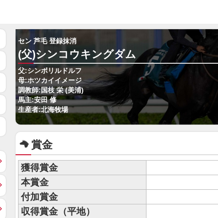
セン 芦毛 登録抹消
(父)シンコウキングダム
父:シンボリルドルフ
母:ホツカイイメージ
調教師:国枝 栄 (美浦)
馬主:安田 修
生産者:北海牧場
賞金
獲得賞金
本賞金
付加賞金
収得賞金（平地）