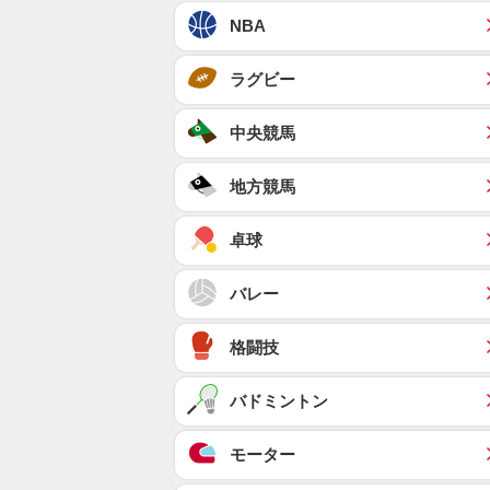
NBA
ラグビー
中央競馬
地方競馬
卓球
バレー
格闘技
バドミントン
モーター