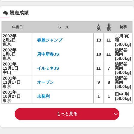
競走成績
人
着
年月日
レース
騎手
気
順
2002年
古川 寛
2月2日
春麗ジャンプ
13
11
和
東京
(58.0kg)
2002年
浜野谷
1月6日
府中新春JS
10
11
憲尚
東京
(58.0kg)
2001年
浜野谷
12月1日
イルミネJS
11
7
憲尚
中山
(58.0kg)
2001年
浜野谷
11月17日
オープン
9
8
憲尚
東京
(58.0kg)
2001年
田中 剛
10月27日
未勝利
1
1
(58.0kg)
東京
もっと見る