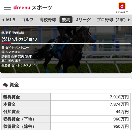
dメニュー
球
MLB
ゴルフ
高校野球
競馬
Jリーグ
プロ野球（2軍）
牝 栗毛 登録抹消
(父)ハルカジョウ
父:ダイナサンキユー
母:シノクロス
調教師:西塚 安夫 (美浦)
馬主:河内 孝夫
生産者:セントラルスタツド
賞金
獲得賞金
7,918万円
本賞金
7,874万円
付加賞金
44万円
収得賞金（平地）
960万円
収得賞金（障害）
950万円