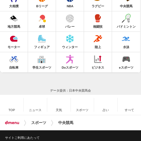
大相撲
Bリーグ
NBA
ラグビー
中央競馬
地方競馬
卓球
バレー
格闘技
バドミントン
モーター
フィギュア
ウィンター
陸上
水泳
自転車
学生スポーツ
Doスポーツ
ビジネス
eスポーツ
データ提供：日本中央競馬会
TOP
ニュース
天気
スポーツ
占い
すべて
スポーツ
中央競馬
サイトご利用にあたって