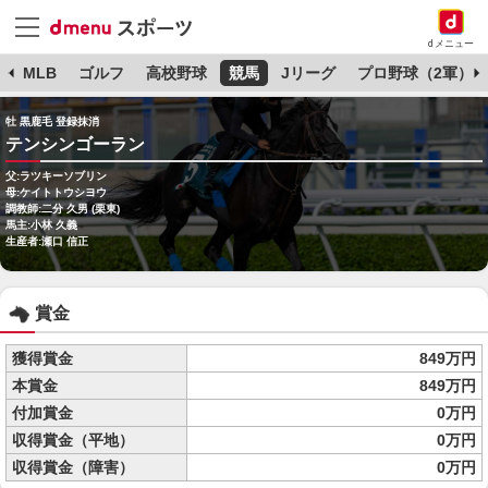
dメニュー
球
MLB
ゴルフ
高校野球
競馬
Jリーグ
プロ野球（2軍）
牡 黒鹿毛 登録抹消
テンシンゴーラン
父:ラツキーソブリン
母:ケイトトウシヨウ
調教師:二分 久男 (栗東)
馬主:小林 久義
生産者:瀬口 信正
賞金
獲得賞金
849万円
本賞金
849万円
付加賞金
0万円
収得賞金（平地）
0万円
収得賞金（障害）
0万円