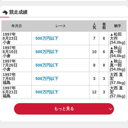
競走成績
人
着
年月日
レース
騎手
気
順
1997年
▲松田
8月23日
500万円以下
7
6
大作
小倉
(54.0kg)
1997年
▲秋山
8月10日
500万円以下
10
6
真一郎
小倉
(54.0kg)
1997年
▲秋山
7月26日
500万円以下
8
8
真一郎
小倉
(54.0kg)
1997年
大西 直
7月6日
500万円以下
3
3
宏
福島
(57.0kg)
1997年
大西 直
6月21日
500万円以下
12
3
宏
福島
(57.0kg)
もっと見る