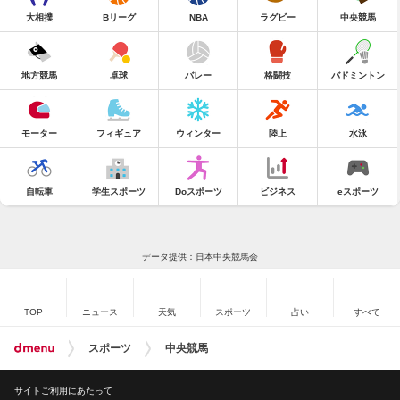
大相撲
Bリーグ
NBA
ラグビー
中央競馬
地方競馬
卓球
バレー
格闘技
バドミントン
モーター
フィギュア
ウィンター
陸上
水泳
自転車
学生スポーツ
Doスポーツ
ビジネス
eスポーツ
データ提供：日本中央競馬会
TOP
ニュース
天気
スポーツ
占い
すべて
スポーツ
中央競馬
サイトご利用にあたって