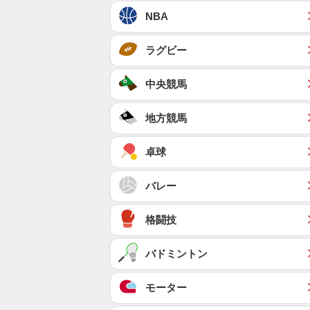
NBA
ラグビー
中央競馬
地方競馬
卓球
バレー
格闘技
バドミントン
モーター