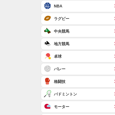
NBA
ラグビー
中央競馬
地方競馬
卓球
バレー
格闘技
バドミントン
モーター