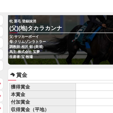
牝 栗毛 登録抹消
(父)(地)タカラカンナ
父:サツカーボーイ
母:クリムゾンラトラー
調教師:相沢 郁 (美浦)
馬主:株式会社 宝夢
生産者:宝 牧場
賞金
獲得賞金
本賞金
付加賞金
収得賞金（平地）