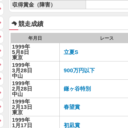
収得賞金（障害）
競走成績
年月日
レース
1999年
5月8日
立夏S
東京
1999年
3月28日
900万円以下
中山
1999年
2月28日
鎌ヶ谷特別
中山
1999年
2月13日
春望賞
東京
1999年
1月17日
初凪賞