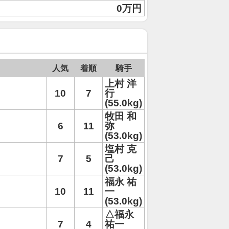
0万円
人気
着順
騎手
上村 洋
10
7
行
(55.0kg)
牧田 和
6
11
弥
(53.0kg)
塩村 克
7
5
己
(53.0kg)
福永 祐
10
11
一
(53.0kg)
△福永
7
4
祐一