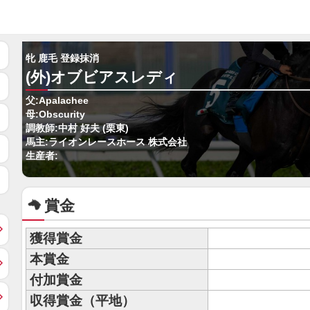
牝 鹿毛 登録抹消
(外)オブビアスレディ
父:Apalachee
母:Obscurity
調教師:中村 好夫 (栗東)
馬主:ライオンレースホース 株式会社
生産者:
賞金
獲得賞金
本賞金
付加賞金
収得賞金（平地）