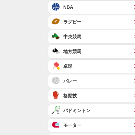
NBA
ラグビー
中央競馬
地方競馬
卓球
バレー
格闘技
バドミントン
モーター