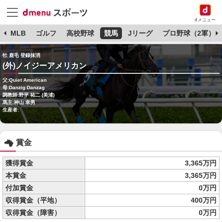
dメニュー
球
MLB
ゴルフ
高校野球
競馬
Jリーグ
プロ野球（2軍）
牡 鹿毛 登録抹消
(外)ノイジーアメリカン
父:Quiet American
母:Danzig Danzag
調教師:野平 祐二 (美浦)
馬主:神山 幸男
生産者:
賞金
獲得賞金
3,365万円
本賞金
3,365万円
付加賞金
0万円
収得賞金（平地）
400万円
収得賞金（障害）
0万円