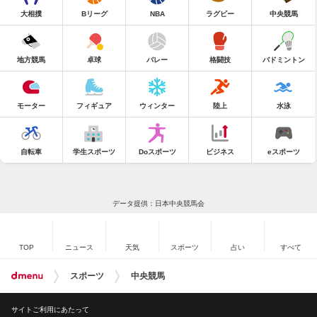
大相撲
Bリーグ
NBA
ラグビー
中央競馬
地方競馬
卓球
バレー
格闘技
バドミントン
モーター
フィギュア
ウィンター
陸上
水泳
自転車
学生スポーツ
Doスポーツ
ビジネス
eスポーツ
データ提供：日本中央競馬会
TOP
ニュース
天気
スポーツ
占い
すべて
スポーツ
中央競馬
サイトご利用にあたって