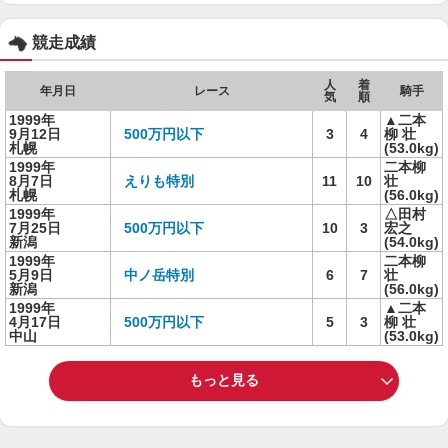
競走成績
人
着
年月日
レース
騎手
気
順
1999年
▲二本
9月12日
500万円以下
3
4
柳 壮
札幌
(53.0kg)
1999年
二本柳
8月7日
えりも特別
11
10
壮
札幌
(56.0kg)
1999年
△田村
7月25日
500万円以下
10
3
宏之
新潟
(54.0kg)
1999年
二本柳
5月9日
中ノ岳特別
6
7
壮
新潟
(56.0kg)
1999年
▲二本
4月17日
500万円以下
5
3
柳 壮
中山
(53.0kg)
もっと見る