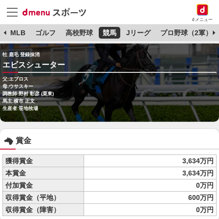
dメニュー
球
MLB
ゴルフ
高校野球
競馬
Jリーグ
プロ野球（2軍）
牡 鹿毛 登録抹消
エビスシューター
父:エブロス
母:ウサスキー
調教師:野村 彰彦 (栗東)
馬主:横市 正文
生産者:笹地牧場
賞金
獲得賞金
3,634万円
本賞金
3,634万円
付加賞金
0万円
収得賞金（平地）
600万円
収得賞金（障害）
0万円