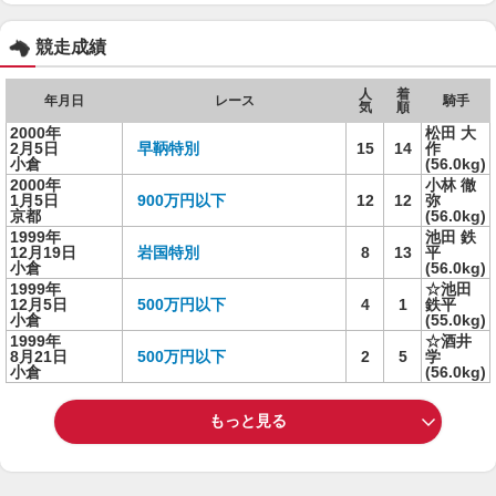
競走成績
人
着
年月日
レース
騎手
気
順
2000年
松田 大
2月5日
早鞆特別
15
14
作
小倉
(56.0kg)
2000年
小林 徹
1月5日
900万円以下
12
12
弥
京都
(56.0kg)
1999年
池田 鉄
12月19日
岩国特別
8
13
平
小倉
(56.0kg)
1999年
☆池田
12月5日
500万円以下
4
1
鉄平
小倉
(55.0kg)
1999年
☆酒井
8月21日
500万円以下
2
5
学
小倉
(56.0kg)
もっと見る