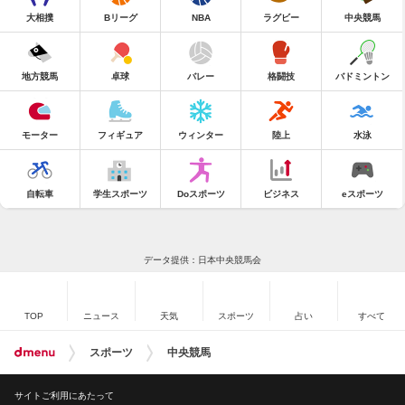
大相撲
Bリーグ
NBA
ラグビー
中央競馬
地方競馬
卓球
バレー
格闘技
バドミントン
モーター
フィギュア
ウィンター
陸上
水泳
自転車
学生スポーツ
Doスポーツ
ビジネス
eスポーツ
データ提供：日本中央競馬会
TOP
ニュース
天気
スポーツ
占い
すべて
スポーツ
中央競馬
サイトご利用にあたって