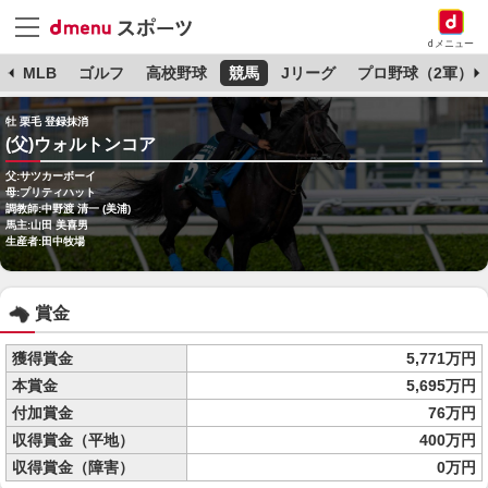
dメニュー
球
MLB
ゴルフ
高校野球
競馬
Jリーグ
プロ野球（2軍）
牡 栗毛 登録抹消
(父)ウォルトンコア
父:サツカーボーイ
母:プリティハット
調教師:中野渡 清一 (美浦)
馬主:山田 美喜男
生産者:田中牧場
賞金
獲得賞金
5,771万円
本賞金
5,695万円
付加賞金
76万円
収得賞金（平地）
400万円
収得賞金（障害）
0万円