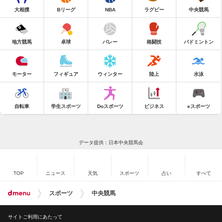
大相撲
Bリーグ
NBA
ラグビー
中央競馬
地方競馬
卓球
バレー
格闘技
バドミントン
モーター
フィギュア
ウィンター
陸上
水泳
自転車
学生スポーツ
Doスポーツ
ビジネス
eスポーツ
データ提供：日本中央競馬会
TOP
ニュース
天気
スポーツ
占い
すべて
スポーツ
中央競馬
サイトご利用にあたって