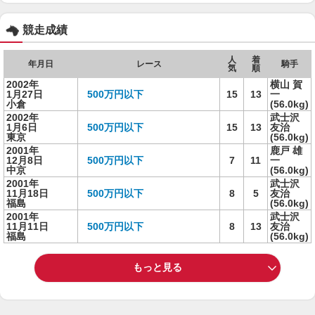
競走成績
人
着
年月日
レース
騎手
気
順
2002年
横山 賀
1月27日
500万円以下
15
13
一
小倉
(56.0kg)
2002年
武士沢
1月6日
500万円以下
15
13
友治
東京
(56.0kg)
2001年
鹿戸 雄
12月8日
500万円以下
7
11
一
中京
(56.0kg)
2001年
武士沢
11月18日
500万円以下
8
5
友治
福島
(56.0kg)
2001年
武士沢
11月11日
500万円以下
8
13
友治
福島
(56.0kg)
もっと見る