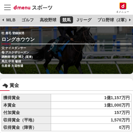
dメニュー
球
MLB
ゴルフ
高校野球
競馬
Jリーグ
プロ野球（2軍）
牡 鹿毛 登録抹消
ロングホウウン
父:ナイスダンサー
母:アスクザリーズン
調教師:長浜 博之 (栗東)
馬主:中井 敏雄
生産者:大道牧場
賞金
獲得賞金
1億1,157万円
本賞金
1億1,000万円
付加賞金
157万円
収得賞金（平地）
1,570万円
収得賞金（障害）
0万円