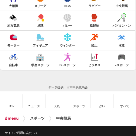
大相撲
Bリーグ
NBA
ラグビー
中央競馬
地方競馬
卓球
バレー
格闘技
バドミントン
モーター
フィギュア
ウィンター
陸上
水泳
自転車
学生スポーツ
Doスポーツ
ビジネス
eスポーツ
データ提供：日本中央競馬会
TOP
ニュース
天気
スポーツ
占い
すべて
スポーツ
中央競馬
サイトご利用にあたって