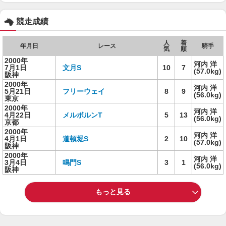
競走成績
人
着
年月日
レース
騎手
気
順
2000年
河内 洋
7月1日
文月S
10
7
(57.0kg)
阪神
2000年
河内 洋
5月21日
フリーウェイ
8
9
(56.0kg)
東京
2000年
河内 洋
4月22日
メルボルンT
5
13
(56.0kg)
京都
2000年
河内 洋
4月1日
道頓堀S
2
10
(57.0kg)
阪神
2000年
河内 洋
3月4日
鳴門S
3
1
(56.0kg)
阪神
もっと見る