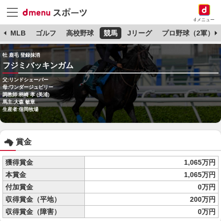
dメニュー
球
MLB
ゴルフ
高校野球
競馬
Jリーグ
プロ野球（2軍）
牡 鹿毛 登録抹消
フジミバッキンガム
父:リンドシェーバー
母:ワンダージュビリー
調教師:柄崎 孝 (美浦)
馬主:大森 敏章
生産者:信岡牧場
賞金
獲得賞金
1,065万円
本賞金
1,065万円
付加賞金
0万円
収得賞金（平地）
200万円
収得賞金（障害）
0万円