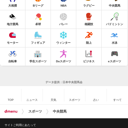
大相撲
Bリーグ
NBA
ラグビー
中央競馬
地方競馬
卓球
バレー
格闘技
バドミントン
モーター
フィギュア
ウィンター
陸上
水泳
自転車
学生スポーツ
Doスポーツ
ビジネス
eスポーツ
データ提供：日本中央競馬会
TOP
ニュース
天気
スポーツ
占い
すべて
スポーツ
中央競馬
サイトご利用にあたって