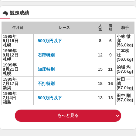
競走成績
人
着
年月日
レース
騎手
気
順
1999年
小林 徹
9月19日
500万円以下
8
6
弥
札幌
(56.0kg)
1999年
二本柳
9月12日
石狩特別
12
9
壮
札幌
(56.0kg)
1999年
的場 均
8月21日
知床特別
15
11
(57.0kg)
札幌
1999年
村田 一
7月17日
石打特別
18
16
誠
新潟
(57.0kg)
1999年
田中 剛
7月4日
500万円以下
13
13
(57.0kg)
福島
もっと見る