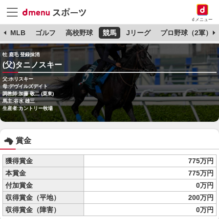
dメニュー
球
MLB
ゴルフ
高校野球
競馬
Jリーグ
プロ野球（2軍）
牡 鹿毛 登録抹消
(父)タニノスキー
父:ホリスキー
母:デヴイルズデイト
調教師:加藤 敬二 (栗東)
馬主:谷水 雄三
生産者:カントリー牧場
賞金
獲得賞金
775万円
本賞金
775万円
付加賞金
0万円
収得賞金（平地）
200万円
収得賞金（障害）
0万円