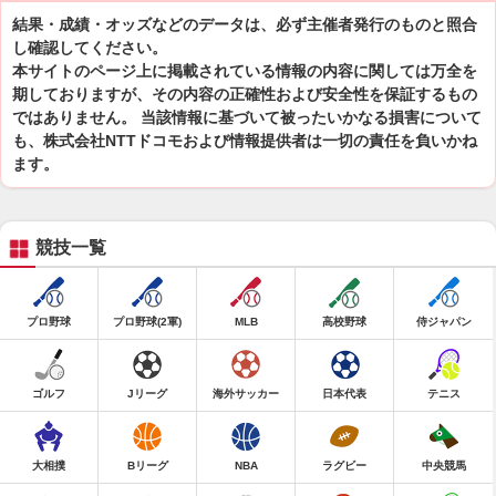
結果・成績・オッズなどのデータは、必ず主催者発行のものと照合
し確認してください。
本サイトのページ上に掲載されている情報の内容に関しては万全を
期しておりますが、その内容の正確性および安全性を保証するもの
ではありません。 当該情報に基づいて被ったいかなる損害について
も、株式会社NTTドコモおよび情報提供者は一切の責任を負いかね
ます。
競技一覧
プロ野球
プロ野球(2軍)
MLB
高校野球
侍ジャパン
ゴルフ
Jリーグ
海外サッカー
日本代表
テニス
大相撲
Bリーグ
NBA
ラグビー
中央競馬