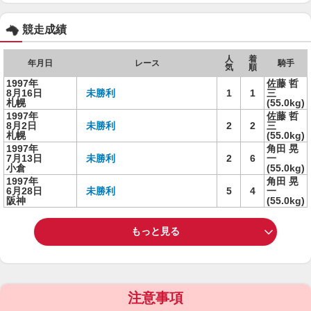
競走成績
人
着
年月日
レース
騎手
気
順
1997年
佐藤 哲
8月16日
未勝利
1
1
三
札幌
(55.0kg)
1997年
佐藤 哲
8月2日
未勝利
2
2
三
札幌
(55.0kg)
1997年
角田 晃
7月13日
未勝利
2
6
一
小倉
(55.0kg)
1997年
角田 晃
6月28日
未勝利
5
4
一
阪神
(55.0kg)
もっと見る
注意事項