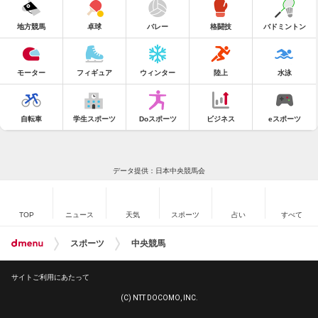
地方競馬
卓球
バレー
格闘技
バドミントン
モーター
フィギュア
ウィンター
陸上
水泳
自転車
学生スポーツ
Doスポーツ
ビジネス
eスポーツ
データ提供：日本中央競馬会
TOP
ニュース
天気
スポーツ
占い
すべて
スポーツ
中央競馬
サイトご利用にあたって
(C) NTT DOCOMO, INC.