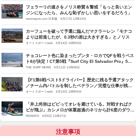
フェラーリの速さをノリス称賛＆警戒「もっと良いエン
ジンになったら、みんな恥ずかしい思いをするだろう」
motorsport.com 日本版 6月17日 12時15分
カーフューを破って予選に臨んだマクラーレン「モナコ
よりは前進したが、0.3秒の差は大きすぎる」とノリス
オートスポーツweb 6月14日 16時50分
チョコレート色に染まったプンタ・ロカでQFを戦うベス
ト8が決定！CT第5戦『Surf City El Salvador Pro』5日
目
THE SURF NEWS 6月11日 11時48分
【F1第6戦ベスト5ドライバー】歴史に残る予選アタック
／チーム内バトルを制したベテラン／完璧な仕事が残酷
にも報われず
オートスポーツweb 6月10日 18時56分
「井上尚弥はビビってオレを避けている。対戦すればク
ビが飛ぶ」カシメロが体重超過のネリから計6度のダウン
を奪い4回衝撃TKO勝利…悪童対決を制してモンスター
RONSPO 6月6日 21時27分
を挑発…実現の可能性は？
注意事項