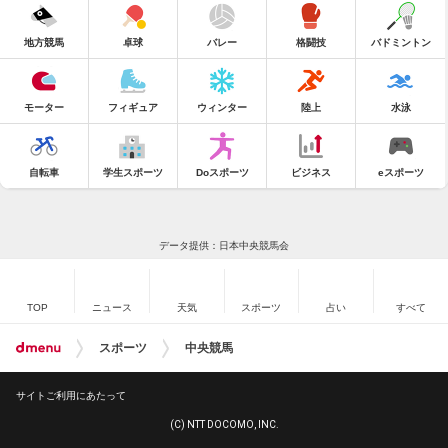
地方競馬
卓球
バレー
格闘技
バドミントン
モーター
フィギュア
ウィンター
陸上
水泳
自転車
学生スポーツ
Doスポーツ
ビジネス
eスポーツ
データ提供：日本中央競馬会
TOP
ニュース
天気
スポーツ
占い
すべて
スポーツ
中央競馬
サイトご利用にあたって
(C) NTT DOCOMO, INC.