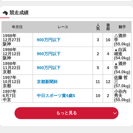
競走成績
人
着
年月日
レース
騎手
気
順
1998年
△酒井
12月27日
900万円以下
3
16
学
阪神
(55.0kg)
1998年
▲白浜
12月12日
900万円以下
2
4
雄造
阪神
(54.0kg)
1998年
▲酒井
11月22日
900万円以下
5
4
学
京都
(54.0kg)
1997年
佐藤 哲
10月12日
京都新聞杯
11
12
三
京都
(57.0kg)
1997年
小谷内
6月7日
中日スポーツ賞4歳S
10
2
秀夫
中京
(55.0kg)
もっと見る