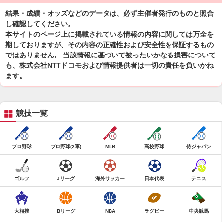
結果・成績・オッズなどのデータは、必ず主催者発行のものと照合
し確認してください。
本サイトのページ上に掲載されている情報の内容に関しては万全を
期しておりますが、その内容の正確性および安全性を保証するもの
ではありません。 当該情報に基づいて被ったいかなる損害について
も、株式会社NTTドコモおよび情報提供者は一切の責任を負いかね
ます。
競技一覧
プロ野球
プロ野球(2軍)
MLB
高校野球
侍ジャパン
ゴルフ
Jリーグ
海外サッカー
日本代表
テニス
大相撲
Bリーグ
NBA
ラグビー
中央競馬