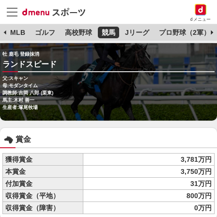
dメニュー
球
MLB
ゴルフ
高校野球
競馬
Jリーグ
プロ野球（2軍）
牡 鹿毛 登録抹消
ランドスピード
父:スキャン
母:モダンタイム
調教師:吉岡 八郎 (栗東)
馬主:木村 善一
生産者:塚尾牧場
賞金
獲得賞金
3,781万円
本賞金
3,750万円
付加賞金
31万円
収得賞金（平地）
800万円
収得賞金（障害）
0万円