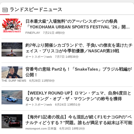
ランドスピードニュース
日本最大級“入場無料”のアーバンスポーツの祭典
「YOKOHAMA URBAN SPORTS FESTIVAL ’26」開催
決定！スケートボードなど全8種の人気アーバンスポーツ
FINEPLAY 7月21日 4時0分
が集結！
約7年ぶり開催シカゴランドで、手負いの僚友を退けたチ
ェイス・ブリスコが今季初優勝／NASCAR第19戦
オートスポーツweb 7月7日 14時38分
背番号の意味 Part2も！「SnakeTales」ブラジル戦編が
公開！
THE SURF NEWS 6月28日 11時59分
【WEEKLY ROUND UP】ロマン・デュマ、自身6度目と
なる“キング・オブ・ザ・マウンテン”の称号を獲得
オートスポーツweb 6月24日 13時51分
【海外F1記者の視点】今も混乱が続くF1モナコGPの”ペ
ナルティどうする？”問題。誰もが満足する結末は不可能
motorsport.com 日本版 6月18日 18時16分