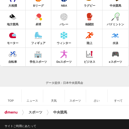
大相撲
Bリーグ
NBA
ラグビー
中央競馬
地方競馬
卓球
バレー
格闘技
バドミントン
モーター
フィギュア
ウィンター
陸上
水泳
自転車
学生スポーツ
Doスポーツ
ビジネス
eスポーツ
データ提供：日本中央競馬会
TOP
ニュース
天気
スポーツ
占い
すべて
スポーツ
中央競馬
サイトご利用にあたって