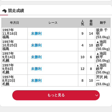
競走成績
人
着
年月日
レース
騎手
気
順
1997年
坂井 千
11月16日
未勝利
9
14
明
福島
(53.0kg)
1997年
▲池田
10月25日
未勝利
4
10
鉄平
福島
(50.0kg)
1997年
▲池田
9月14日
未勝利
10
6
鉄平
札幌
(50.0kg)
1997年
▲池田
9月6日
未勝利
12
8
鉄平
札幌
(50.0kg)
1997年
芹沢 純
8月23日
未勝利
8
10
一
札幌
(53.0kg)
もっと見る