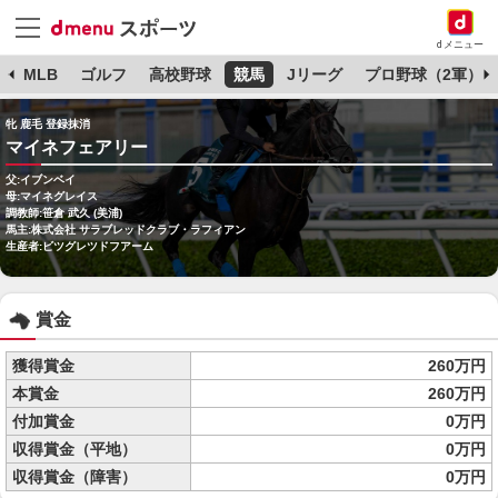
dメニュー
球
MLB
ゴルフ
高校野球
競馬
Jリーグ
プロ野球（2軍）
牝 鹿毛 登録抹消
マイネフェアリー
父:イブンベイ
母:マイネグレイス
調教師:笹倉 武久 (美浦)
馬主:株式会社 サラブレッドクラブ・ラフィアン
生産者:ビツグレツドフアーム
賞金
獲得賞金
260万円
本賞金
260万円
付加賞金
0万円
収得賞金（平地）
0万円
収得賞金（障害）
0万円