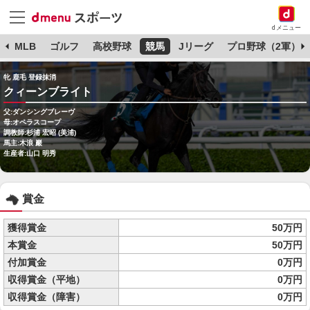
dメニュー
球
MLB
ゴルフ
高校野球
競馬
Jリーグ
プロ野球（2軍）
牝 鹿毛 登録抹消
クィーンブライト
父:ダンシングブレーヴ
母:オペラスコープ
調教師:杉浦 宏昭 (美浦)
馬主:木浪 巖
生産者:山口 明秀
賞金
獲得賞金
50万円
本賞金
50万円
付加賞金
0万円
収得賞金（平地）
0万円
収得賞金（障害）
0万円