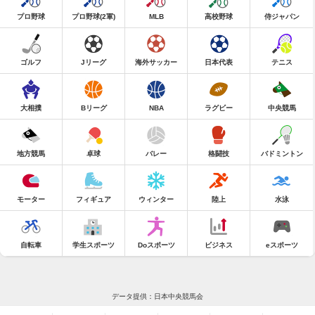
プロ野球
プロ野球(2軍)
MLB
高校野球
侍ジャパン
ゴルフ
Jリーグ
海外サッカー
日本代表
テニス
大相撲
Bリーグ
NBA
ラグビー
中央競馬
地方競馬
卓球
バレー
格闘技
バドミントン
モーター
フィギュア
ウィンター
陸上
水泳
自転車
学生スポーツ
Doスポーツ
ビジネス
eスポーツ
データ提供：日本中央競馬会