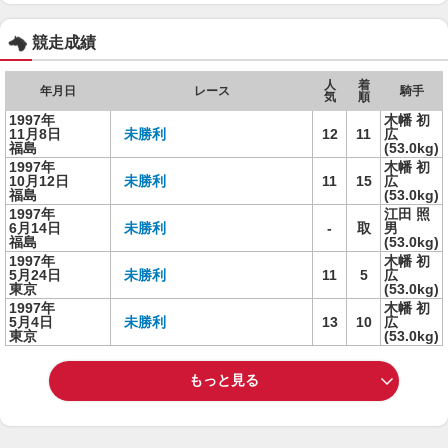
競走成績
人
着
年月日
レース
騎手
気
順
1997年
木幡 初
11月8日
未勝利
12
11
広
福島
(53.0kg)
1997年
木幡 初
10月12日
未勝利
11
15
広
福島
(53.0kg)
1997年
江田 照
6月14日
未勝利
-
取
男
福島
(53.0kg)
1997年
木幡 初
5月24日
未勝利
11
5
広
東京
(53.0kg)
1997年
木幡 初
5月4日
未勝利
13
10
広
東京
(53.0kg)
もっと見る