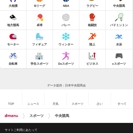
大相撲
Bリーグ
NBA
ラグビー
中央競馬
地方競馬
卓球
バレー
格闘技
バドミントン
モーター
フィギュア
ウィンター
陸上
水泳
自転車
学生スポーツ
Doスポーツ
ビジネス
eスポーツ
データ提供：日本中央競馬会
TOP
ニュース
天気
スポーツ
占い
すべて
スポーツ
中央競馬
サイトご利用にあたって