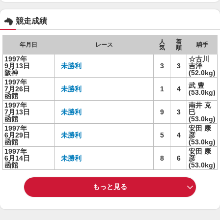
競走成績
人
着
年月日
レース
騎手
気
順
1997年
☆古川
9月13日
未勝利
3
3
吉洋
阪神
(52.0kg)
1997年
武 豊
7月26日
未勝利
1
4
(53.0kg)
函館
1997年
南井 克
7月13日
未勝利
9
3
巳
函館
(53.0kg)
1997年
安田 康
6月29日
未勝利
5
4
彦
函館
(53.0kg)
1997年
安田 康
6月14日
未勝利
8
6
彦
函館
(53.0kg)
もっと見る