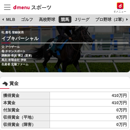
dメニュー
球
MLB
ゴルフ
高校野球
競馬
Jリーグ
プロ野球（2軍）
牝 鹿毛 登録抹消
イブキパーシャル
父:アウザール
母:チヤンスポート
調教師:長浜 博之 (栗東)
馬主:有限会社 伊吹
生産者:北陽ファーム
賞金
獲得賞金
410万円
本賞金
410万円
付加賞金
0万円
収得賞金（平地）
0万円
収得賞金（障害）
0万円