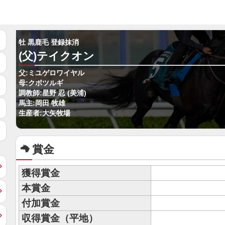
牡 黒鹿毛 登録抹消
(父)テイクオン
父:ミユゲロワイヤル
母:クボツルギ
調教師:星野 忍 (美浦)
馬主:岡田 牧雄
生産者:大矢牧場
賞金
獲得賞金
本賞金
付加賞金
収得賞金（平地）