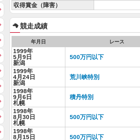
収得賞金（障害）
競走成績
年月日
レース
1999年
5月9日
500万円以下
新潟
1999年
4月24日
荒川峡特別
新潟
1998年
9月6日
積丹特別
札幌
1998年
8月30日
500万円以下
札幌
1998年
8月15日
500万円以下