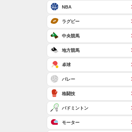
NBA
ラグビー
中央競馬
地方競馬
卓球
バレー
格闘技
バドミントン
モーター