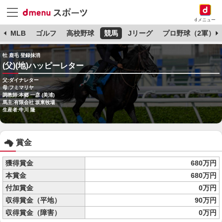
dメニュー
球
MLB
ゴルフ
高校野球
競馬
Jリーグ
プロ野球（2軍）
牡 鹿毛 登録抹消
(父)(地)ハッピーレター
父:ダイナレター
母:フミマリヤ
調教師:本郷 一彦 (美浦)
馬主:有限会社 坂東牧場
生産者:中川 隆
賞金
獲得賞金
680万円
本賞金
680万円
付加賞金
0万円
収得賞金（平地）
90万円
収得賞金（障害）
0万円