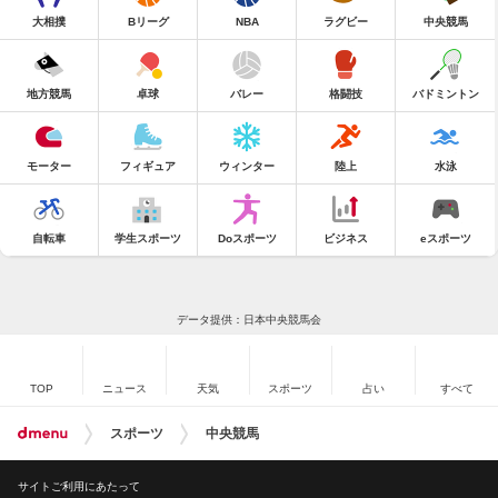
大相撲
Bリーグ
NBA
ラグビー
中央競馬
地方競馬
卓球
バレー
格闘技
バドミントン
モーター
フィギュア
ウィンター
陸上
水泳
自転車
学生スポーツ
Doスポーツ
ビジネス
eスポーツ
データ提供：日本中央競馬会
TOP
ニュース
天気
スポーツ
占い
すべて
スポーツ
中央競馬
サイトご利用にあたって