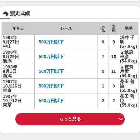
競走成績
人
着
年月日
レース
騎手
気
順
1998年
坂井 千
9月27日
500万円以下
9
9
明
中山
(57.0kg)
1998年
▲穂苅
8月29日
500万円以下
7
10
寿彦
新潟
(54.0kg)
1998年
▲穂苅
8月1日
500万円以下
9
11
寿彦
新潟
(54.0kg)
1997年
柴田 善
10月26日
500万円以下
1
3
臣
東京
(55.0kg)
1997年
柴田 善
10月12日
500万円以下
2
2
臣
東京
(55.0kg)
もっと見る