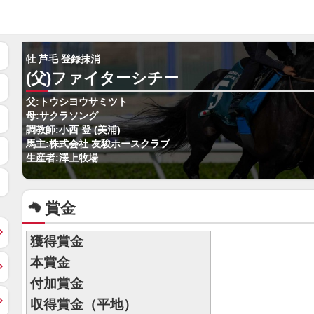
牡 芦毛 登録抹消
(父)ファイターシチー
父:トウシヨウサミツト
母:サクラソング
調教師:小西 登 (美浦)
馬主:株式会社 友駿ホースクラブ
生産者:澤上牧場
賞金
獲得賞金
本賞金
付加賞金
収得賞金（平地）