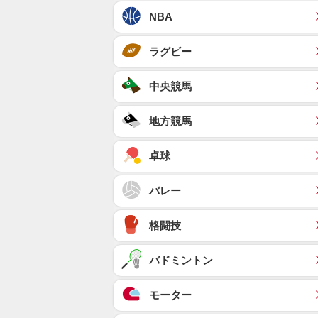
NBA
ラグビー
中央競馬
地方競馬
卓球
バレー
格闘技
バドミントン
モーター