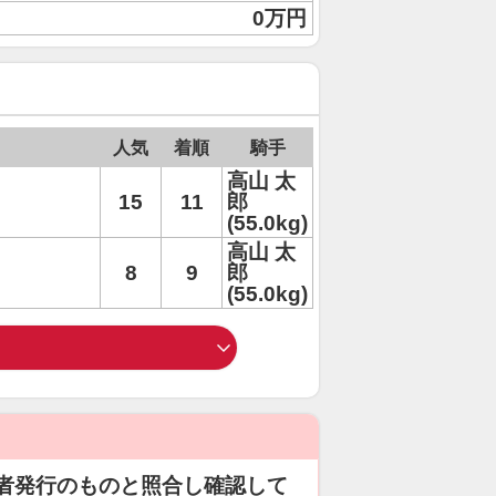
0万円
人気
着順
騎手
高山 太
15
11
郎
(55.0kg)
高山 太
8
9
郎
(55.0kg)
者発行のものと照合し確認して