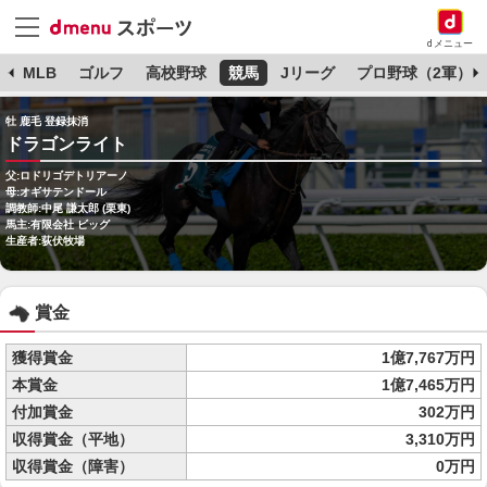
dメニュー
球
MLB
ゴルフ
高校野球
競馬
Jリーグ
プロ野球（2軍）
牡 鹿毛 登録抹消
ドラゴンライト
父:ロドリゴデトリアーノ
母:オギサテンドール
調教師:中尾 謙太郎 (栗東)
馬主:有限会社 ビッグ
生産者:荻伏牧場
賞金
獲得賞金
1億7,767万円
本賞金
1億7,465万円
付加賞金
302万円
収得賞金（平地）
3,310万円
収得賞金（障害）
0万円