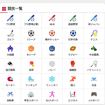
競技一覧
プロ野球
プロ野球(2軍)
MLB
高校野球
侍ジャパン
ゴルフ
Jリーグ
海外サッカー
日本代表
テニス
大相撲
Bリーグ
NBA
ラグビー
中央競馬
地方競馬
卓球
バレー
格闘技
バドミントン
モーター
フィギュア
ウィンター
陸上
水泳
自転車
学生スポーツ
Doスポーツ
ビジネス
eスポーツ