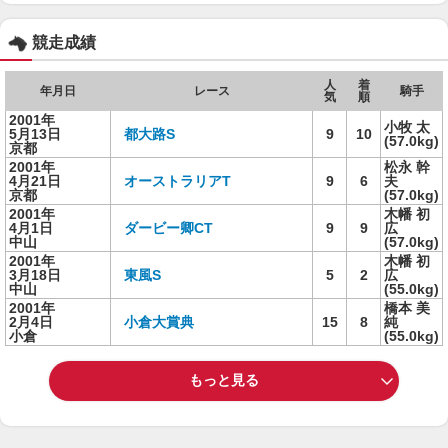
競走成績
人
着
年月日
レース
騎手
気
順
2001年
小牧 太
5月13日
都大路S
9
10
(57.0kg)
京都
2001年
松永 幹
4月21日
オーストラリアT
9
6
夫
京都
(57.0kg)
2001年
木幡 初
4月1日
ダービー卿CT
9
9
広
中山
(57.0kg)
2001年
木幡 初
3月18日
東風S
5
2
広
中山
(55.0kg)
2001年
橋本 美
2月4日
小倉大賞典
15
8
純
小倉
(55.0kg)
もっと見る