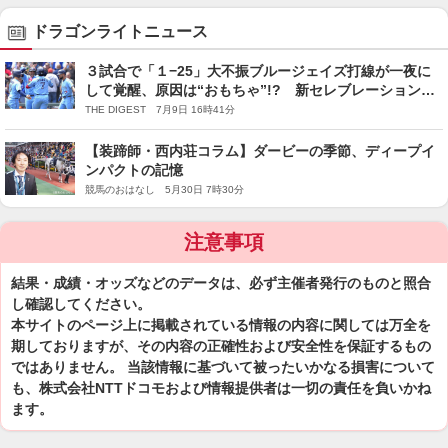
ドラゴンライトニュース
３試合で「１−25」大不振ブルージェイズ打線が一夜に
して覚醒、原因は“おもちゃ”!? 新セレブレーション導
入後は「19−３」で２戦２勝
THE DIGEST 7月9日 16時41分
【装蹄師・西内荘コラム】ダービーの季節、ディープイ
ンパクトの記憶
競馬のおはなし 5月30日 7時30分
注意事項
結果・成績・オッズなどのデータは、必ず主催者発行のものと照合
し確認してください。
本サイトのページ上に掲載されている情報の内容に関しては万全を
期しておりますが、その内容の正確性および安全性を保証するもの
ではありません。 当該情報に基づいて被ったいかなる損害について
も、株式会社NTTドコモおよび情報提供者は一切の責任を負いかね
ます。