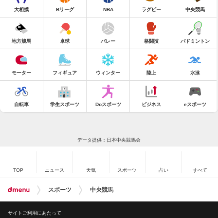
大相撲
Bリーグ
NBA
ラグビー
中央競馬
地方競馬
卓球
バレー
格闘技
バドミントン
モーター
フィギュア
ウィンター
陸上
水泳
自転車
学生スポーツ
Doスポーツ
ビジネス
eスポーツ
データ提供：日本中央競馬会
TOP
ニュース
天気
スポーツ
占い
すべて
スポーツ
中央競馬
サイトご利用にあたって