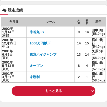
競走成績
人
着
年月日
レース
騎手
気
順
2002年
田中 剛
1月14日
牛若丸JS
9
14
(58.0kg)
京都
2001年
横山 義
12月15日
1000万円以下
14
15
行
中山
(54.0kg)
2001年
矢原 洋
6月9日
東京ハイジャンプ
13
14
一
東京
(58.0kg)
2001年
横山 義
5月13日
オープン
8
4
行
東京
(57.0kg)
2001年
横山 義
4月21日
未勝利
2
1
行
東京
(58.0kg)
もっと見る