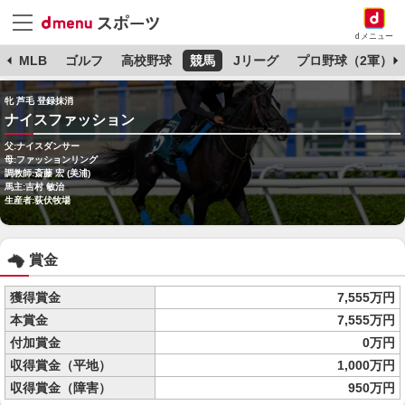
dメニュー
球
MLB
ゴルフ
高校野球
競馬
Jリーグ
プロ野球（2軍）
牝 芦毛 登録抹消
ナイスファッション
父:ナイスダンサー
母:ファッションリング
調教師:斎藤 宏 (美浦)
馬主:吉村 敏治
生産者:荻伏牧場
賞金
獲得賞金
7,555万円
本賞金
7,555万円
付加賞金
0万円
収得賞金（平地）
1,000万円
収得賞金（障害）
950万円