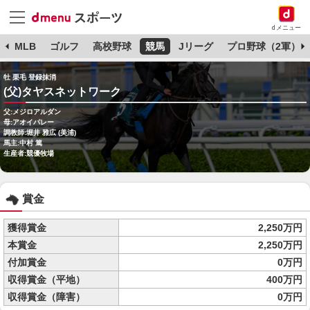
dメニュー
球
MLB
ゴルフ
高校野球
競馬
Jリーグ
プロ野球（2軍）
牡 栗毛 登録抹消
(父)タヤスネットワーク
父:メジロアルダン
母:アオイパレー
調教師:堀井 雅広 (美浦)
馬主:中村 篤
生産者:競優牧場
賞金
獲得賞金
2,250万円
本賞金
2,250万円
付加賞金
0万円
収得賞金（平地）
400万円
収得賞金（障害）
0万円