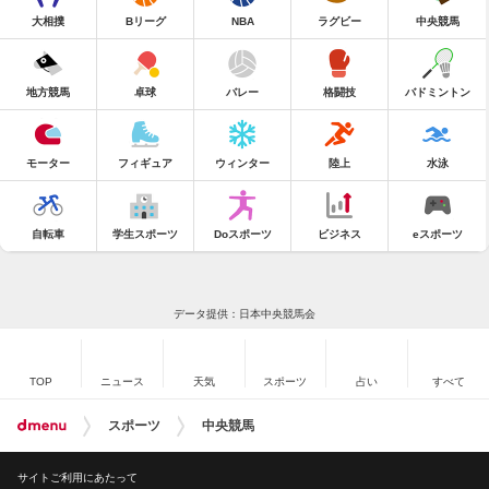
大相撲
Bリーグ
NBA
ラグビー
中央競馬
地方競馬
卓球
バレー
格闘技
バドミントン
モーター
フィギュア
ウィンター
陸上
水泳
自転車
学生スポーツ
Doスポーツ
ビジネス
eスポーツ
データ提供：日本中央競馬会
TOP
ニュース
天気
スポーツ
占い
すべて
スポーツ
中央競馬
サイトご利用にあたって