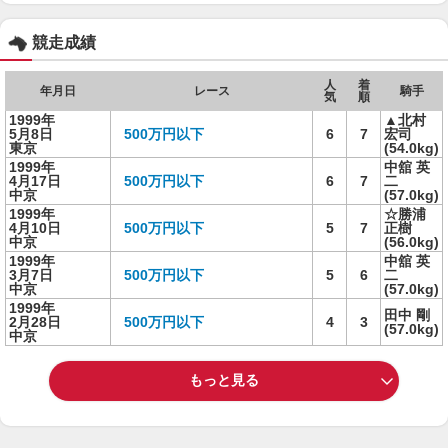
競走成績
人
着
年月日
レース
騎手
気
順
1999年
▲北村
5月8日
500万円以下
6
7
宏司
東京
(54.0kg)
1999年
中舘 英
4月17日
500万円以下
6
7
二
中京
(57.0kg)
1999年
☆勝浦
4月10日
500万円以下
5
7
正樹
中京
(56.0kg)
1999年
中舘 英
3月7日
500万円以下
5
6
二
中京
(57.0kg)
1999年
田中 剛
2月28日
500万円以下
4
3
(57.0kg)
中京
もっと見る