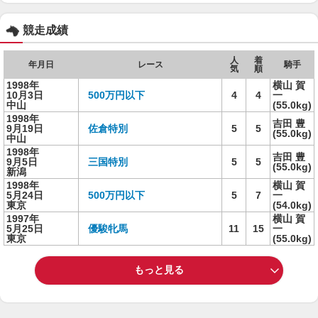
競走成績
人
着
年月日
レース
騎手
気
順
1998年
横山 賀
10月3日
500万円以下
4
4
一
中山
(55.0kg)
1998年
吉田 豊
9月19日
佐倉特別
5
5
(55.0kg)
中山
1998年
吉田 豊
9月5日
三国特別
5
5
(55.0kg)
新潟
1998年
横山 賀
5月24日
500万円以下
5
7
一
東京
(54.0kg)
1997年
横山 賀
5月25日
優駿牝馬
11
15
一
東京
(55.0kg)
もっと見る