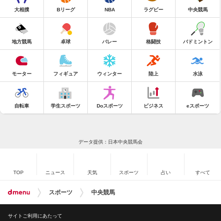
大相撲
Bリーグ
NBA
ラグビー
中央競馬
地方競馬
卓球
バレー
格闘技
バドミントン
モーター
フィギュア
ウィンター
陸上
水泳
自転車
学生スポーツ
Doスポーツ
ビジネス
eスポーツ
データ提供：日本中央競馬会
TOP
ニュース
天気
スポーツ
占い
すべて
スポーツ
中央競馬
サイトご利用にあたって