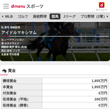
dメニュー
球
MLB
ゴルフ
高校野球
競馬
Jリーグ
プロ野球（2軍）
牝 栗毛 登録抹消
アイドルマキシマム
父:ノーアテンシヨン
母:カタクラヒメ
調教師:奥平 真治 (美浦)
馬主:保谷 フミ子
生産者:守矢牧場
賞金
獲得賞金
1,855万円
本賞金
1,855万円
付加賞金
0万円
収得賞金（平地）
200万円
収得賞金（障害）
0万円