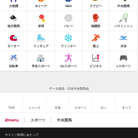
大相撲
Bリーグ
NBA
ラグビー
中央競馬
地方競馬
卓球
バレー
格闘技
バドミントン
モーター
フィギュア
ウィンター
陸上
水泳
自転車
学生スポーツ
Doスポーツ
ビジネス
eスポーツ
データ提供：日本中央競馬会
TOP
ニュース
天気
スポーツ
占い
すべて
スポーツ
中央競馬
サイトご利用にあたって