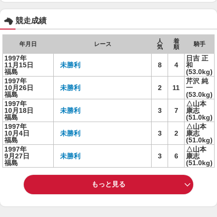
競走成績
人
着
年月日
レース
騎手
気
順
1997年
日吉 正
11月15日
未勝利
8
4
和
福島
(53.0kg)
1997年
芹沢 純
10月26日
未勝利
2
11
一
福島
(53.0kg)
1997年
△山本
10月18日
未勝利
3
7
康志
福島
(51.0kg)
1997年
△山本
10月4日
未勝利
3
2
康志
福島
(51.0kg)
1997年
△山本
9月27日
未勝利
3
6
康志
福島
(51.0kg)
もっと見る