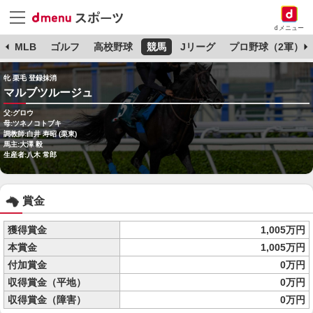
dメニュー
球
MLB
ゴルフ
高校野球
競馬
Jリーグ
プロ野球（2軍）
牝 栗毛 登録抹消
マルブツルージュ
父:グロウ
母:ツネノコトブキ
調教師:白井 寿昭 (栗東)
馬主:大澤 毅
生産者:八木 常郎
賞金
獲得賞金
1,005万円
本賞金
1,005万円
付加賞金
0万円
収得賞金（平地）
0万円
収得賞金（障害）
0万円