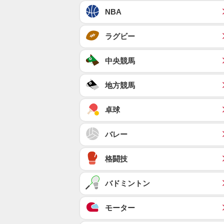
NBA
ラグビー
中央競馬
地方競馬
卓球
バレー
格闘技
バドミントン
モーター