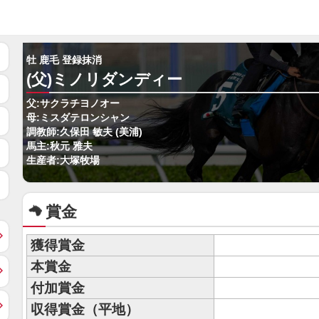
牡 鹿毛 登録抹消
(父)ミノリダンディー
父:サクラチヨノオー
母:ミスダテロンシャン
調教師:久保田 敏夫 (美浦)
馬主:秋元 雅夫
生産者:大塚牧場
賞金
獲得賞金
本賞金
付加賞金
収得賞金（平地）