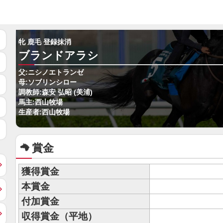
牝 鹿毛 登録抹消
ブランドアラシ
父:ニシノエトランゼ
母:ソブリンシロー
調教師:森安 弘昭 (美浦)
馬主:西山牧場
生産者:西山牧場
賞金
獲得賞金
本賞金
付加賞金
収得賞金（平地）