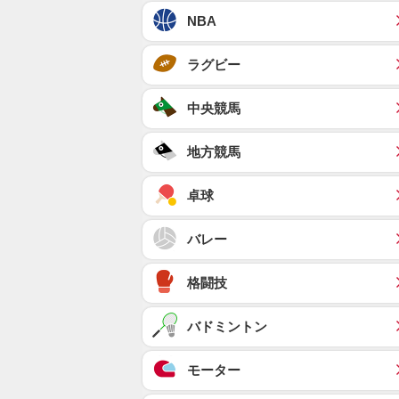
NBA
ラグビー
中央競馬
地方競馬
卓球
バレー
格闘技
バドミントン
モーター