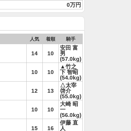
0万円
人気
着順
騎手
安田 富
14
10
男
(57.0kg)
▲竹之
10
10
下 智昭
(54.0kg)
△太宰
12
13
啓介
(55.0kg)
大崎 昭
10
10
一
(56.0kg)
伊藤 直
15
16
人