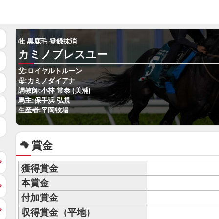
牡 黒鹿毛 登録抹消
カミノブレスユー
父:ロイヤルトルーン
母:カミノダイアナ
調教師:小林 常泰 (美浦)
馬主:保手浜 弘規
生産者:平岡牧場
賞金
獲得賞金
本賞金
付加賞金
収得賞金（平地）