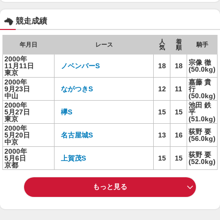
競走成績
人
着
年月日
レース
騎手
気
順
2000年
宗像 徹
11月11日
ノベンバーS
18
18
(50.0kg)
東京
2000年
嘉藤 貴
9月23日
ながつきS
12
11
行
中山
(50.0kg)
2000年
池田 鉄
5月27日
欅S
15
15
平
東京
(51.0kg)
2000年
荻野 要
5月20日
名古屋城S
13
16
(56.0kg)
中京
2000年
荻野 要
5月6日
上賀茂S
15
15
(52.0kg)
京都
もっと見る