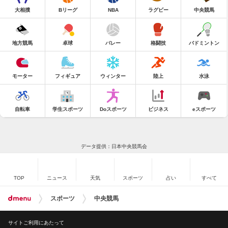
大相撲
Bリーグ
NBA
ラグビー
中央競馬
地方競馬
卓球
バレー
格闘技
バドミントン
モーター
フィギュア
ウィンター
陸上
水泳
自転車
学生スポーツ
Doスポーツ
ビジネス
eスポーツ
データ提供：日本中央競馬会
TOP
ニュース
天気
スポーツ
占い
すべて
スポーツ
中央競馬
サイトご利用にあたって