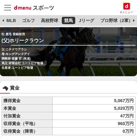
dメニュー
球
MLB
ゴルフ
高校野球
競馬
Jリーグ
プロ野球（2軍）
牡 鹿毛 登録抹消
(父)ホリークラウン
父:ニチドウアラシ
母:キングアンドアイ
調教師:斎藤 宏 (美浦)
馬主:有限会社 ユートピア牧場
生産者:ユートピア牧場
賞金
獲得賞金
5,067万円
本賞金
5,020万円
付加賞金
47万円
収得賞金（平地）
960万円
収得賞金（障害）
0万円