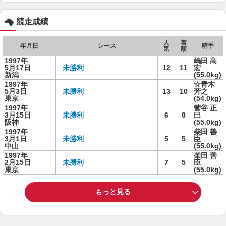
競走成績
人
着
年月日
レース
騎手
気
順
1997年
嶋田 高
5月17日
未勝利
12
11
宏
新潟
(55.0kg)
1997年
☆青木
5月3日
未勝利
13
10
芳之
東京
(54.0kg)
1997年
菅谷 正
3月15日
未勝利
6
8
巳
阪神
(55.0kg)
1997年
柴田 善
3月1日
未勝利
5
5
臣
中山
(55.0kg)
1997年
柴田 善
2月15日
未勝利
7
5
臣
東京
(55.0kg)
もっと見る