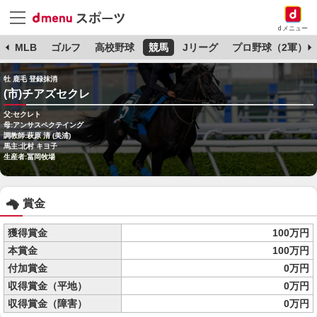
dメニュー
球
MLB
ゴルフ
高校野球
競馬
Jリーグ
プロ野球（2軍）
牡 鹿毛 登録抹消
(市)チアズセクレ
父:セクレト
母:アンサスペクテイング
調教師:萩原 清 (美浦)
馬主:北村 キヨ子
生産者:冨岡牧場
賞金
獲得賞金
100万円
本賞金
100万円
付加賞金
0万円
収得賞金（平地）
0万円
収得賞金（障害）
0万円