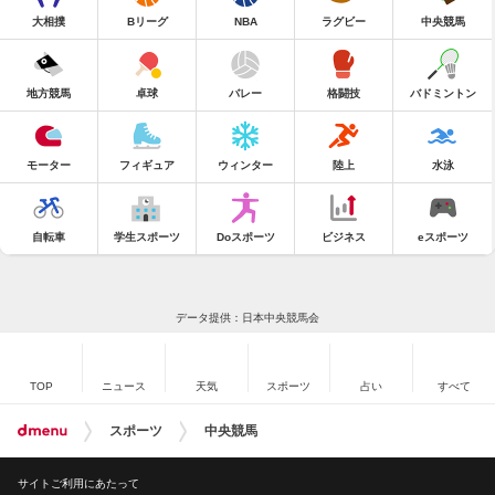
大相撲
Bリーグ
NBA
ラグビー
中央競馬
地方競馬
卓球
バレー
格闘技
バドミントン
モーター
フィギュア
ウィンター
陸上
水泳
自転車
学生スポーツ
Doスポーツ
ビジネス
eスポーツ
データ提供：日本中央競馬会
TOP
ニュース
天気
スポーツ
占い
すべて
スポーツ
中央競馬
サイトご利用にあたって