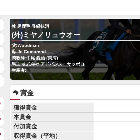
牡 黒鹿毛 登録抹消
(外)ミヤノリュウオー
父:Woodman
母:Je Comprend
調教師:中尾 銑治 (美浦)
馬主:株式会社 アドバンス・サッポロ
生産者:
賞金
獲得賞金
本賞金
付加賞金
収得賞金（平地）