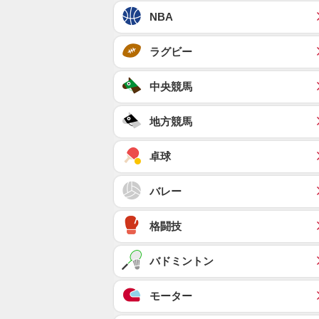
NBA
ラグビー
中央競馬
地方競馬
卓球
バレー
格闘技
バドミントン
モーター