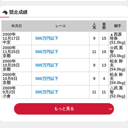
競走成績
人
着
年月日
レース
騎手
気
順
2000年
▲西原
12月17日
500万円以下
9
15
玲奈
中京
(51.0kg)
2000年
☆武 英
11月25日
500万円以下
11
10
智
京都
(53.0kg)
2000年
松永 幹
10月28日
500万円以下
9
13
夫
京都
(54.0kg)
2000年
松永 幹
10月8日
500万円以下
9
4
夫
京都
(54.0kg)
2000年
△武 英
9月2日
500万円以下
11
11
智
小倉
(52.0kg)
もっと見る