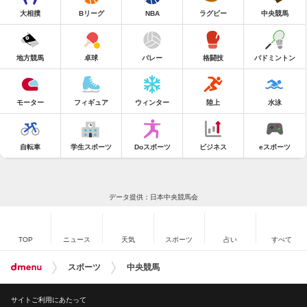
大相撲
Bリーグ
NBA
ラグビー
中央競馬
地方競馬
卓球
バレー
格闘技
バドミントン
モーター
フィギュア
ウィンター
陸上
水泳
自転車
学生スポーツ
Doスポーツ
ビジネス
eスポーツ
データ提供：日本中央競馬会
TOP
ニュース
天気
スポーツ
占い
すべて
スポーツ
中央競馬
サイトご利用にあたって