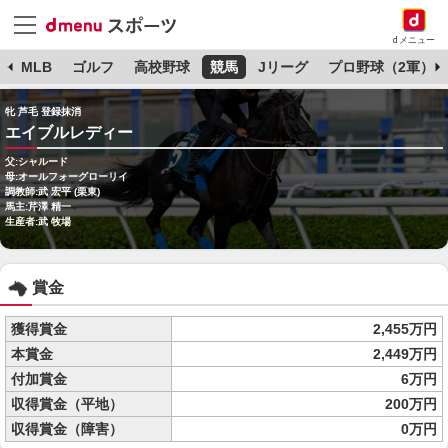
dメニュー
球
MLB
ゴルフ
高校野球
競馬
Jリーグ
プロ野球（2軍）
牝 芦毛 登録抹消
エイブルレディー
父:シャルード
母:オールフォーグローリイ
調教師:武 宏平 (栗東)
馬主:芹澤 精一
生産者:武 牧場
賞金
獲得賞金
2,455万円
本賞金
2,449万円
付加賞金
6万円
収得賞金（平地）
200万円
収得賞金（障害）
0万円