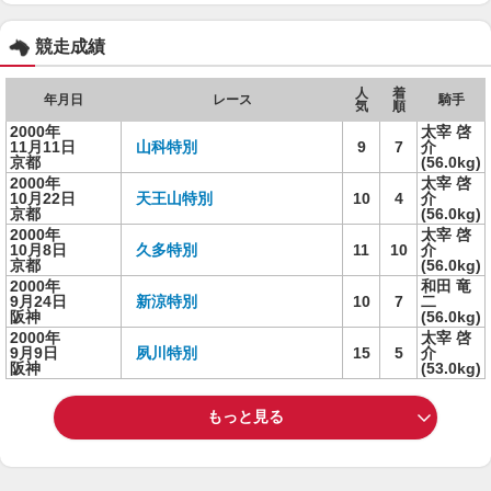
競走成績
人
着
年月日
レース
騎手
気
順
2000年
太宰 啓
11月11日
山科特別
9
7
介
京都
(56.0kg)
2000年
太宰 啓
10月22日
天王山特別
10
4
介
京都
(56.0kg)
2000年
太宰 啓
10月8日
久多特別
11
10
介
京都
(56.0kg)
2000年
和田 竜
9月24日
新涼特別
10
7
二
阪神
(56.0kg)
2000年
太宰 啓
9月9日
夙川特別
15
5
介
阪神
(53.0kg)
もっと見る