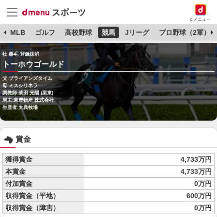
dメニュー
球
MLB
ゴルフ
高校野球
競馬
Jリーグ
プロ野球（2軍）
牡 栗毛 登録抹消
トーホウゴールド
父:ブライアンズタイム
母:ミスシリネラ
調教師:柴田 光陽 (栗東)
馬主:東豊物産 株式会社
生産者:大典牧場
賞金
獲得賞金
4,733万円
本賞金
4,733万円
付加賞金
0万円
収得賞金（平地）
600万円
収得賞金（障害）
0万円