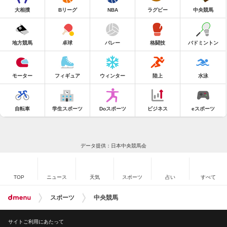
大相撲
Bリーグ
NBA
ラグビー
中央競馬
地方競馬
卓球
バレー
格闘技
バドミントン
モーター
フィギュア
ウィンター
陸上
水泳
自転車
学生スポーツ
Doスポーツ
ビジネス
eスポーツ
データ提供：日本中央競馬会
TOP
ニュース
天気
スポーツ
占い
すべて
スポーツ
中央競馬
サイトご利用にあたって