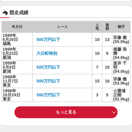
競走成績
人
着
年月日
レース
騎手
気
順
1999年
宗像 徹
6月20日
500万円以下
10
13
(55.0kg)
福島
1999年
後藤 浩
5月23日
六日町特別
10
9
輝
新潟
(54.0kg)
1999年
坂井 千
5月9日
500万円以下
7
10
明
新潟
(54.0kg)
1998年
宗像 徹
11月7日
500万円以下
15
16
(53.0kg)
東京
1998年
☆勝浦
10月24日
500万円以下
3
5
正樹
東京
(52.0kg)
もっと見る