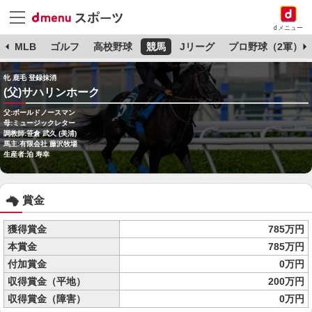
dメニュー
球
MLB
ゴルフ
高校野球
競馬
Jリーグ
プロ野球（2軍）
牝 鹿毛 登録抹消
(父)サハリンホーク
父:ボールドノースマン
母:ミュージックレター
調教師:笹倉 武久 (美浦)
馬主:有限会社 藤沢牧場
生産者:泊 寿幸
賞金
獲得賞金
785万円
本賞金
785万円
付加賞金
0万円
収得賞金（平地）
200万円
収得賞金（障害）
0万円