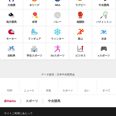
大相撲
Bリーグ
NBA
ラグビー
中央競馬
地方競馬
卓球
バレー
格闘技
バドミントン
モーター
フィギュア
ウィンター
陸上
水泳
自転車
学生スポーツ
Doスポーツ
ビジネス
eスポーツ
データ提供：日本中央競馬会
TOP
ニュース
天気
スポーツ
占い
すべて
スポーツ
中央競馬
サイトご利用にあたって