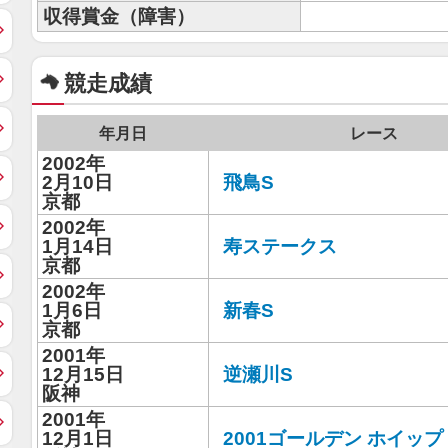
収得賞金（障害）
競走成績
年月日
レース
2002年
2月10日
飛鳥S
京都
2002年
1月14日
寿ステークス
京都
2002年
1月6日
新春S
京都
2001年
12月15日
逆瀬川S
阪神
2001年
12月1日
2001ゴールデン ホイップ 