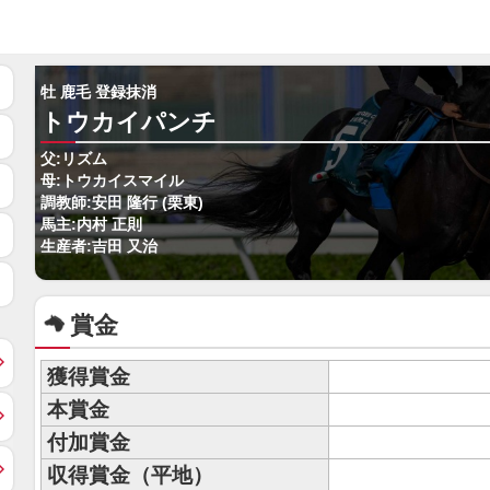
牡 鹿毛 登録抹消
トウカイパンチ
父:リズム
母:トウカイスマイル
調教師:安田 隆行 (栗東)
馬主:内村 正則
生産者:吉田 又治
賞金
獲得賞金
本賞金
付加賞金
収得賞金（平地）