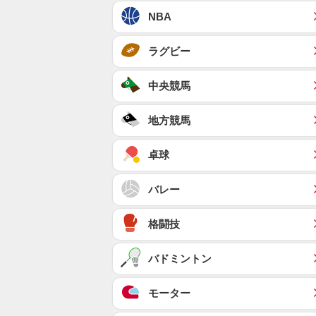
NBA
ラグビー
中央競馬
地方競馬
卓球
バレー
格闘技
バドミントン
モーター