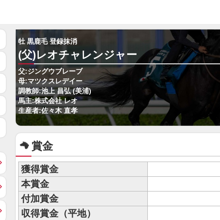
牡 黒鹿毛 登録抹消
(父)レオチャレンジャー
父:ジングウブレーブ
母:マツクスレデイー
調教師:池上 昌弘 (美浦)
馬主:株式会社 レオ
生産者:佐々木 直孝
賞金
獲得賞金
本賞金
付加賞金
収得賞金（平地）