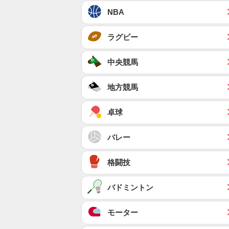
NBA
ラグビー
中央競馬
地方競馬
卓球
バレー
格闘技
バドミントン
モーター