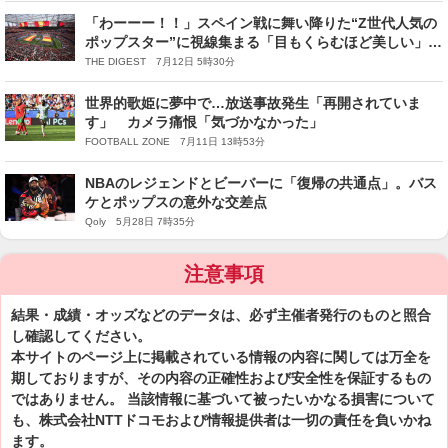
「わーーー！！」スペイン戦に舞い降りた“Z世代人気の
ポップスター”に視線集まる「目もくらむほど美しい」
【W杯】
THE DIGEST 7月12日 5時30分
世界的歌姫に夢中で…放送事故発生「再開されていま
す」 カメラ痛恨「気づかなかった」
FOOTBALL ZONE 7月11日 13時53分
NBAのレジェンドとビーバーに「復帰の共通点」。バス
ケとポップスの意外な交差点
Qoly 5月28日 7時35分
注意事項
結果・成績・オッズなどのデータは、必ず主催者発行のものと照合
し確認してください。
本サイトのページ上に掲載されている情報の内容に関しては万全を
期しておりますが、その内容の正確性および安全性を保証するもの
ではありません。 当該情報に基づいて被ったいかなる損害について
も、株式会社NTTドコモおよび情報提供者は一切の責任を負いかね
ます。