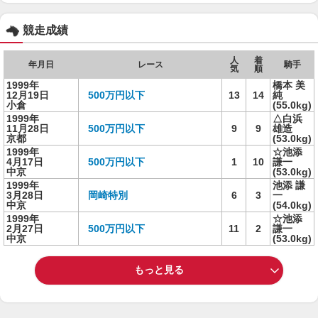
競走成績
人
着
年月日
レース
騎手
気
順
1999年
橋本 美
12月19日
500万円以下
13
14
純
小倉
(55.0kg)
1999年
△白浜
11月28日
500万円以下
9
9
雄造
京都
(53.0kg)
1999年
☆池添
4月17日
500万円以下
1
10
謙一
中京
(53.0kg)
1999年
池添 謙
3月28日
岡崎特別
6
3
一
中京
(54.0kg)
1999年
☆池添
2月27日
500万円以下
11
2
謙一
中京
(53.0kg)
もっと見る