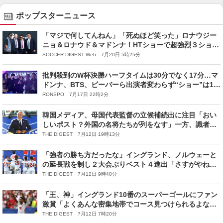
ポップスターニュース
「マジで何してんねん」「死ぬほど笑った」ロナウジー
ニョ＆ロナウド＆マドンナ！HTショーで超強烈３ショッ
トが実現【W杯決勝】
SOCCER DIGEST Web 7月20日 5時25分
批判殺到のW杯決勝ハーフタイムは30分でなく17分…マ
ドンナ、BTS、ビーバーら出演者変わらず“ショー”は11
分…元FIFA会長は「スーパーボウルのコピー。どこへ向
RONSPO 7月17日 22時2分
かうんだ？」と批判
韓国メディア、母国代表監督の立候補続出に注目「おい
しいポスト？外国の名将たちが列をなす」一方、識者は
過熱した報道に警鐘
THE DIGEST 7月12日 19時13分
「強者の勝ち方だったな」イングランド、ノルウェーと
の延長戦を制し２大会ぶりベスト４進出「さすがやね
ぇ」「60年ぶりの優勝が近づいてきたぞ」【W杯】
THE DIGEST 7月12日 9時40分
「王、神」イングランド10番のスーパーゴールにファン
激賞「よくあんな密集地帯でコース見つけられるよな」
「さすがだぜ」【W杯】
THE DIGEST 7月12日 7時20分