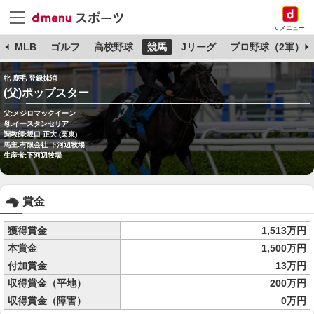
dメニュー
球
MLB
ゴルフ
高校野球
競馬
Jリーグ
プロ野球（2軍）
牝 鹿毛 登録抹消
(父)ポップスター
父:メジロマックイーン
母:イースタンセリア
調教師:坂口 正大 (栗東)
馬主:有限会社 下河辺牧場
生産者:下河辺牧場
賞金
獲得賞金
1,513万円
本賞金
1,500万円
付加賞金
13万円
収得賞金（平地）
200万円
収得賞金（障害）
0万円