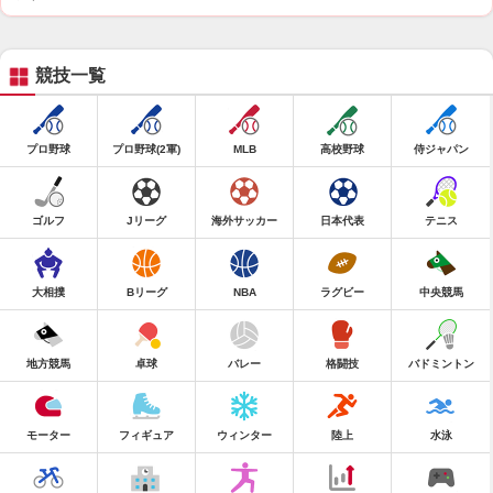
競技一覧
プロ野球
プロ野球(2軍)
MLB
高校野球
侍ジャパン
ゴルフ
Jリーグ
海外サッカー
日本代表
テニス
大相撲
Bリーグ
NBA
ラグビー
中央競馬
地方競馬
卓球
バレー
格闘技
バドミントン
モーター
フィギュア
ウィンター
陸上
水泳