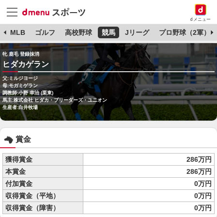
dメニュー
球
MLB
ゴルフ
高校野球
競馬
Jリーグ
プロ野球（2軍）
牝 鹿毛 登録抹消
ヒダカゲラン
父:ミルジヨージ
母:モガミゲラン
調教師:小野 幸治 (栗東)
馬主:株式会社 ヒダカ・ブリーダーズ・ユニオン
生産者:白井牧場
賞金
獲得賞金
286万円
本賞金
286万円
付加賞金
0万円
収得賞金（平地）
0万円
収得賞金（障害）
0万円