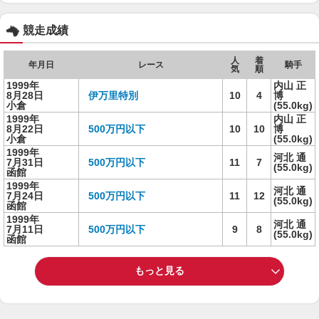
競走成績
人
着
年月日
レース
騎手
気
順
1999年
内山 正
8月28日
伊万里特別
10
4
博
小倉
(55.0kg)
1999年
内山 正
8月22日
500万円以下
10
10
博
小倉
(55.0kg)
1999年
河北 通
7月31日
500万円以下
11
7
(55.0kg)
函館
1999年
河北 通
7月24日
500万円以下
11
12
(55.0kg)
函館
1999年
河北 通
7月11日
500万円以下
9
8
(55.0kg)
函館
もっと見る