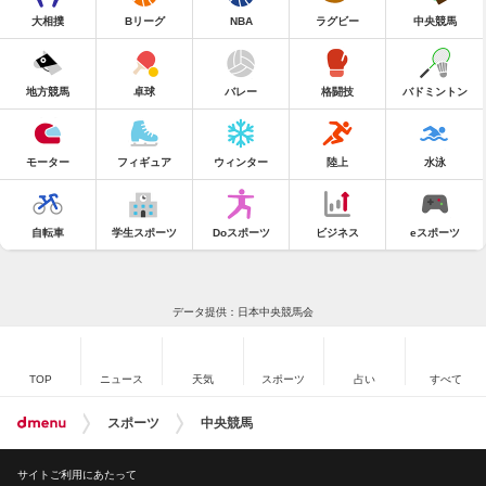
大相撲
Bリーグ
NBA
ラグビー
中央競馬
地方競馬
卓球
バレー
格闘技
バドミントン
モーター
フィギュア
ウィンター
陸上
水泳
自転車
学生スポーツ
Doスポーツ
ビジネス
eスポーツ
データ提供：日本中央競馬会
TOP
ニュース
天気
スポーツ
占い
すべて
スポーツ
中央競馬
サイトご利用にあたって