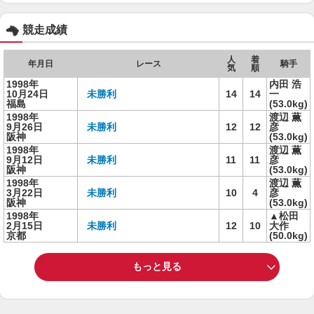
競走成績
人
着
年月日
レース
騎手
気
順
1998年
内田 浩
10月24日
未勝利
14
14
一
福島
(53.0kg)
1998年
渡辺 薫
9月26日
未勝利
12
12
彦
阪神
(53.0kg)
1998年
渡辺 薫
9月12日
未勝利
11
11
彦
阪神
(53.0kg)
1998年
渡辺 薫
3月22日
未勝利
10
4
彦
阪神
(53.0kg)
1998年
▲松田
2月15日
未勝利
12
10
大作
京都
(50.0kg)
もっと見る