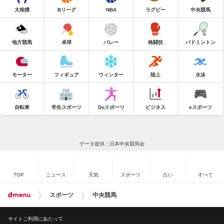
大相撲
Bリーグ
NBA
ラグビー
中央競馬
地方競馬
卓球
バレー
格闘技
バドミントン
モーター
フィギュア
ウィンター
陸上
水泳
自転車
学生スポーツ
Doスポーツ
ビジネス
eスポーツ
データ提供：日本中央競馬会
TOP
ニュース
天気
スポーツ
占い
すべて
スポーツ
中央競馬
サイトご利用にあたって