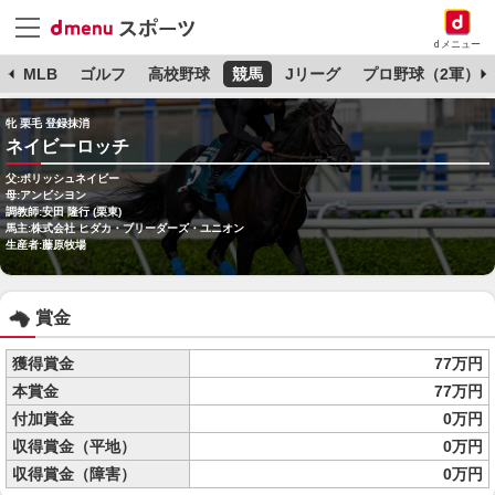
dメニュー
球
MLB
ゴルフ
高校野球
競馬
Jリーグ
プロ野球（2軍）
牝 栗毛 登録抹消
ネイビーロッチ
父:ポリッシュネイビー
母:アンビシヨン
調教師:安田 隆行 (栗東)
馬主:株式会社 ヒダカ・ブリーダーズ・ユニオン
生産者:藤原牧場
賞金
獲得賞金
77万円
本賞金
77万円
付加賞金
0万円
収得賞金（平地）
0万円
収得賞金（障害）
0万円